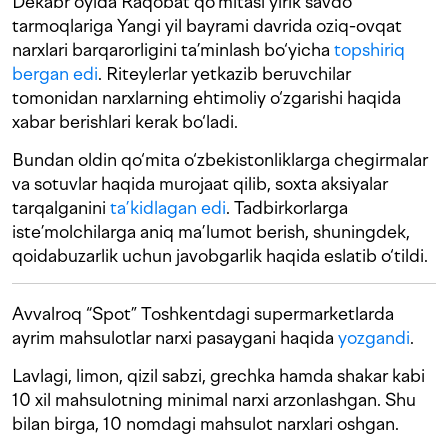
Dekabr oyida Raqobat qo‘mitasi yirik savdo
tarmoqlariga Yangi yil bayrami davrida oziq-ovqat
narxlari barqarorligini ta’minlash bo‘yicha
topshiriq
bergan edi
. Riteylerlar yetkazib beruvchilar
tomonidan narxlarning ehtimoliy o‘zgarishi haqida
xabar berishlari kerak bo‘ladi.
Bundan oldin qo‘mita o‘zbekistonliklarga chegirmalar
va sotuvlar haqida murojaat qilib, soxta aksiyalar
tarqalganini
ta’kidlagan edi
. Tadbirkorlarga
iste’molchilarga aniq ma’lumot berish, shuningdek,
qoidabuzarlik uchun javobgarlik haqida eslatib o‘tildi.
Avvalroq “Spot” Toshkentdagi supermarketlarda
ayrim mahsulotlar narxi pasaygani haqida
yozgandi
.
Lavlagi, limon, qizil sabzi, grechka hamda shakar kabi
10 xil mahsulotning minimal narxi arzonlashgan. Shu
bilan birga, 10 nomdagi mahsulot narxlari oshgan.