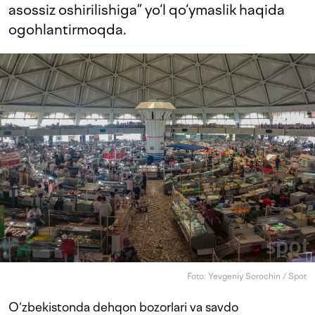
asossiz oshirilishiga” yo‘l qo‘ymaslik haqida
ogohlantirmoqda.
Foto: Yevgeniy Sorochin / Spot
O‘zbekistonda dehqon bozorlari va savdo