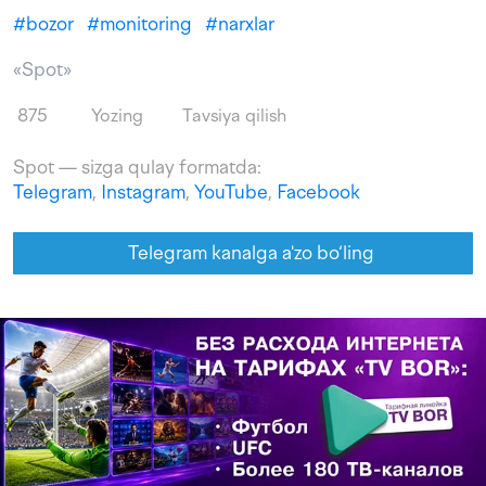
#
bozor
#
monitoring
#
narxlar
«Spot»
875
Yozing
Tavsiya qilish
Spot — sizga qulay formatda:
Telegram
,
Instagram
,
YouTube
,
Facebook
Telegram kanalga a'zo bo‘ling