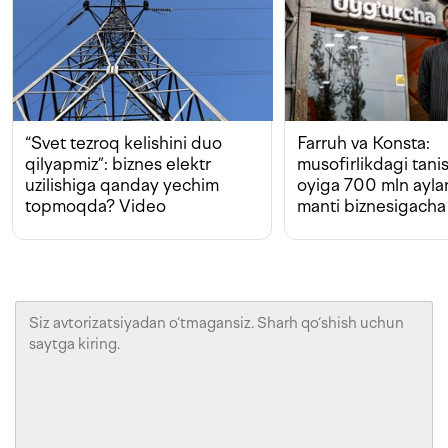
“Svet tezroq kelishini duo
Farruh va Konsta:
qilyapmiz”: biznes elektr
musofirlikdagi tan
uzilishiga qanday yechim
oyiga 700 mln ayla
topmoqda? Video
manti biznesigacha