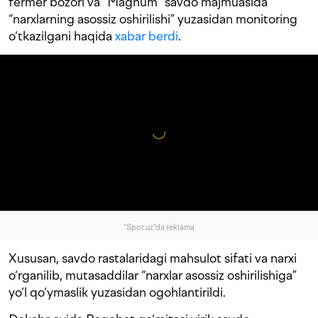
fermer bozori va “Magnum” savdo majmuasida
“narxlarning asossiz oshirilishi” yuzasidan monitoring
o‘tkazilgani haqida
xabar berdi
.
"Spot.uz"da reklama
Xususan, savdo rastalaridagi mahsulot sifati va narxi
o‘rganilib, mutasaddilar “narxlar asossiz oshirilishiga”
yo‘l qo‘ymaslik yuzasidan ogohlantirildi.