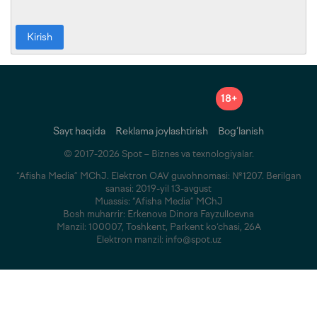
Kirish
18+
Sayt haqida
Reklama joylashtirish
Bog‘lanish
© 2017-2026 Spot – Biznes va texnologiyalar.
“Afisha Media” MChJ. Elektron OAV guvohnomasi: №1207. Berilgan
sanasi: 2019-yil 13-avgust
Muassis: “Afisha Media” MChJ
Bosh muharrir: Erkenova Dinora Fayzulloevna
Manzil: 100007, Toshkent, Parkent ko‘chasi, 26A
Elektron manzil: info@spot.uz