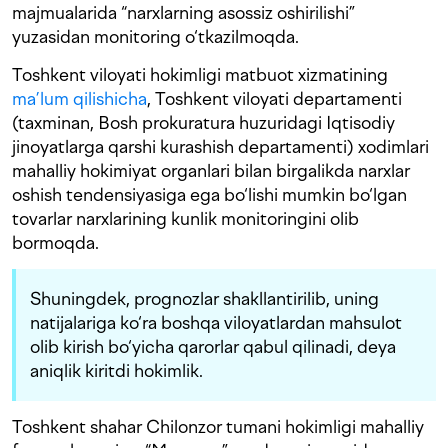
majmualarida “narxlarning asossiz oshirilishi”
yuzasidan monitoring o‘tkazilmoqda.
Toshkent viloyati hokimligi matbuot xizmatining
ma’lum qilishicha
, Toshkent viloyati departamenti
(taxminan, Bosh prokuratura huzuridagi Iqtisodiy
jinoyatlarga qarshi kurashish departamenti) xodimlari
mahalliy hokimiyat organlari bilan birgalikda narxlar
oshish tendensiyasiga ega bo‘lishi mumkin bo‘lgan
tovarlar narxlarining kunlik monitoringini olib
bormoqda.
Shuningdek, prognozlar shakllantirilib, uning
natijalariga ko‘ra boshqa viloyatlardan mahsulot
olib kirish bo‘yicha qarorlar qabul qilinadi, deya
aniqlik kiritdi hokimlik.
Toshkent shahar Chilonzor tumani hokimligi mahalliy