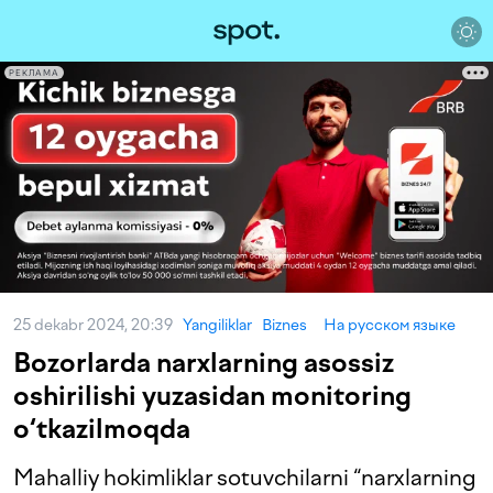
РЕКЛАМА
25 dekabr 2024, 20:39
Yangiliklar
Biznes
На русском языке
Bozorlarda narxlarning asossiz
oshirilishi yuzasidan monitoring
o‘tkazilmoqda
Mahalliy hokimliklar sotuvchilarni “narxlarning