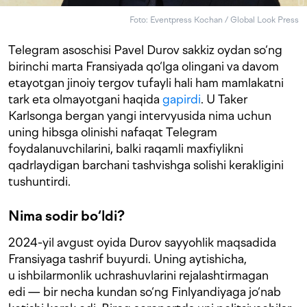
Foto: Eventpress Kochan / Global Look Press
Telegram asoschisi Pavel Durov sakkiz oydan so‘ng
birinchi marta Fransiyada qo‘lga olingani va davom
etayotgan jinoiy tergov tufayli hali ham mamlakatni
tark eta olmayotgani haqida
gapirdi
. U Taker
Karlsonga bergan yangi intervyusida nima uchun
uning hibsga olinishi nafaqat Telegram
foydalanuvchilarini, balki raqamli maxfiylikni
qadrlaydigan barchani tashvishga solishi kerakligini
tushuntirdi.
Nima sodir bo‘ldi?
2024-yil avgust oyida Durov sayyohlik maqsadida
Fransiyaga tashrif buyurdi. Uning aytishicha,
u ishbilarmonlik uchrashuvlarini rejalashtirmagan
edi — bir necha kundan so‘ng Finlyandiyaga jo‘nab