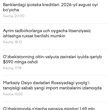
Banklardagi ipoteka kreditlari. 2026-yil avgust oyi
bo‘yicha
Kecha, 20:00
Ayrim tadbirkorlarga uch oygacha litsenziyasiz
ishlashga ruxsat berilishi mumkin
Kecha, 18:13
O‘zbekistonning oltin-valyuta zaxiralari iyulda qariyb
$590 mlnga oshdi
Kecha, 17:18
Markaziy Osiyo davlatlari Rossiyadagi yoqilg‘i
tanqisligi sabab yangi import manbalarini izlamoqda
Kecha, 16:50
O‘zbekistonda o‘rtacha pensiya miqdori 1,69 mln