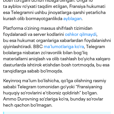
bosh tortgani uchun hibsga olingan. Unga 16
ta ayblov ro‘yxati taqdim etilgan, Fransiya hukumati
esa Telegramni ushbu jinoyatlarga qarshi yetarlicha
kurash olib bormayotganlikda
ayblagan
.
Platforma o‘zining maxsus shifrlash tizimidan
foydalanadi va server kodlarini
oshkor qilmaydi
,
bu esa hukumat organlariga xabarlardan foydalanishni
qiyinlashtiradi. BBC
ma’lumotlariga ko‘ra
, Telegram
bolalarga nisbatan zo‘ravonlik bilan bog‘liq
materiallarni aniqlash va olib tashlash bo‘yicha xalqaro
dasturlarda ishtirok etishdan bosh tortmoqda, bu esa
tanqidlarga sabab bo‘lmoqda.
Keyinroq ma’lum bo‘lishicha, qo‘lga olishning rasmiy
sababi Telegram tomonidan go‘yoki “Fransiyaning
huquqiy so‘rovlarini e’tiborsiz qoldirish” bo‘lgan.
Ammo Durovning so‘zlariga ko‘ra, bunday so‘rovlar
hech qachon bo‘lmagan.