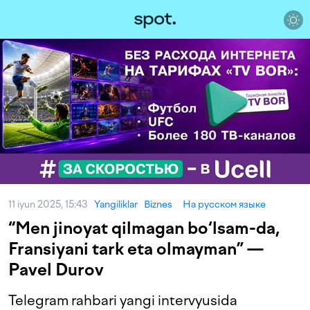
11 iyun 2025, 15:43
Yangiliklar
Biznes
На русском языке
“Men jinoyat qilmagan bo‘lsam-da,
Fransiyani tark eta olmayman” —
Pavel Durov
Telegram rahbari yangi intervyusida