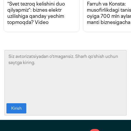
“Svet tezroq kelishini duo
Farruh va Konsta:
qilyapmiz”: biznes elektr
musofirlikdagi tan
uzilishiga qanday yechim
oyiga 700 mln ayla
topmoqda? Video
manti biznesigacha
Kirish