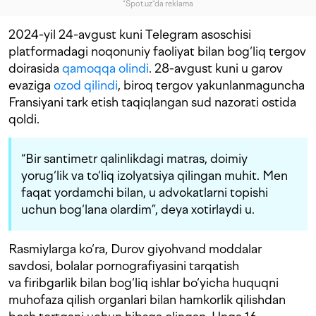
"Spot.uz"da reklama
2024-yil 24-avgust kuni Telegram asoschisi
platformadagi noqonuniy faoliyat bilan bog‘liq tergov
doirasida
qamoqqa olindi
. 28-avgust kuni u garov
evaziga
ozod qilindi
, biroq tergov yakunlanmaguncha
Fransiyani tark etish taqiqlangan sud nazorati ostida
qoldi.
“Bir santimetr qalinlikdagi matras, doimiy
yorug‘lik va to‘liq izolyatsiya qilingan muhit. Men
faqat yordamchi bilan, u advokatlarni topishi
uchun bog‘lana olardim”, deya xotirlaydi u.
Rasmiylarga ko‘ra, Durov giyohvand moddalar
savdosi, bolalar pornografiyasini tarqatish
va firibgarlik bilan bog‘liq ishlar bo‘yicha huquqni
muhofaza qilish organlari bilan hamkorlik qilishdan