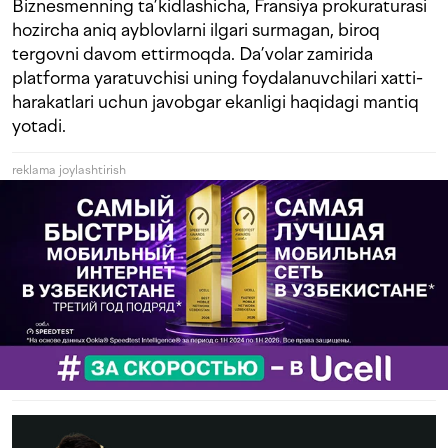
Biznesmenning ta’kidlashicha, Fransiya prokuraturasi
hozircha aniq ayblovlarni ilgari surmagan, biroq
tergovni davom ettirmoqda. Da’volar zamirida
platforma yaratuvchisi uning foydalanuvchilari xatti-
harakatlari uchun javobgar ekanligi haqidagi mantiq
yotadi.
reklama joylashtirish