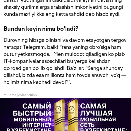
shaxsiy qurilmalarga aralashish imkoniyatini bugungi
kunda maxfiylikka eng katta tahdid deb hisoblaydi.
Bundan keyin nima bo‘ladi?
Durovning hibsga olinishi va davom etayotgan tergov
nafaqat Telegram, balki Fransiyaning obro‘siga ham
putur yetkazmoqda. “Men muloqot qiladigan ko‘plab
IT-kompaniyalar asoschilari bu yerga kelishdan
qo‘rqadigan bo‘lib qolishdi. Ba’zilar: “Senga shunday
qilishdi, bizda esa millionta ham foydalanuvchi yo‘q —
holimiz nima kechadi deydi?”.
reklama joylashtirish