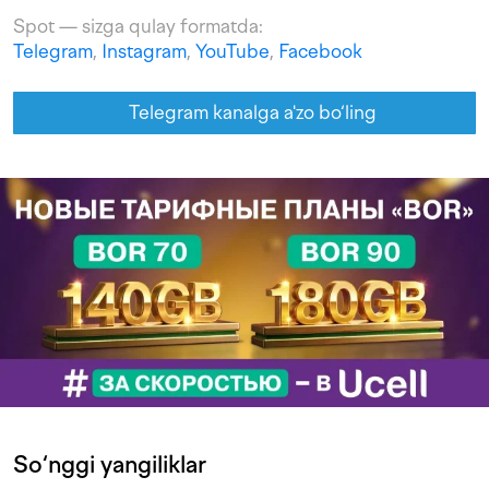
Spot — sizga qulay formatda:
Telegram
,
Instagram
,
YouTube
,
Facebook
Telegram kanalga a'zo bo‘ling
So‘nggi yangiliklar