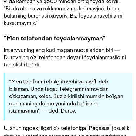
yilda kompaniya $500 mlndan ortiq foyda ko‘rdi.
“Bizda obuna va reklama xizmatlari mavjud, biroq
bularning barchasi ixtiyoriy. Biz foydalanuvchilarni
kuzatmaymiz.”
“Men telefondan foydalanmayman”
Intervyuning eng kutilmagan nuqtalaridan biri —
Durovning o‘zi telefondan deyarli foydalanmasligini
tan olishi bo‘ldi.
“Men telefonni chalg‘ituvchi va xavfli deb
bilaman. Unda faqat Telegramni sinovdan
o‘tkazaman, xolos. Buzib kirilishi mumkin bo‘lgan
qurilmaning doimo yonimda bo‘lishini
istamayman”, — dedi Durov.
U, shuningdek, ilgari o‘z telefoniga
Pegasus
josuslik
dasturi yuqtirilganini tasdiqladi va aynan davlatning