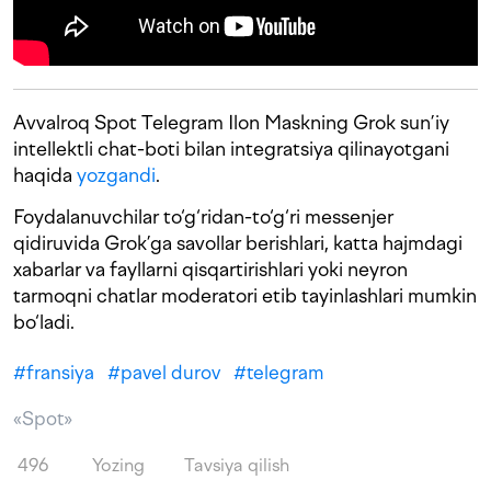
Avvalroq Spot Telegram Ilon Maskning Grok sun’iy
intellektli chat-boti bilan integratsiya qilinayotgani
haqida
yozgandi
.
Foydalanuvchilar to‘g‘ridan-to‘g‘ri messenjer
qidiruvida Grok’ga savollar berishlari, katta hajmdagi
xabarlar va fayllarni qisqartirishlari yoki neyron
tarmoqni chatlar moderatori etib tayinlashlari mumkin
bo‘ladi.
#
fransiya
#
pavel durov
#
telegram
«Spot»
496
Yozing
Tavsiya qilish