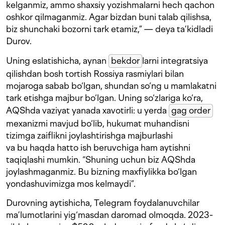
kelganmiz, ammo shaxsiy yozishmalarni hech qachon
oshkor qilmaganmiz. Agar bizdan buni talab qilishsa,
biz shunchaki bozorni tark etamiz,” — deya ta’kidladi
Durov.
Uning eslatishicha, aynan
bekdor
larni integratsiya
qilishdan bosh tortish Rossiya rasmiylari bilan
mojaroga sabab bo‘lgan, shundan so‘ng u mamlakatni
tark etishga majbur bo‘lgan. Uning so‘zlariga ko‘ra,
AQShda vaziyat yanada xavotirli: u yerda
gag order
mexanizmi mavjud bo‘lib, hukumat muhandisni
tizimga zaiflikni joylashtirishga majburlashi
va bu haqda hatto ish beruvchiga ham aytishni
taqiqlashi mumkin. “Shuning uchun biz AQShda
joylashmaganmiz. Bu bizning maxfiylikka bo‘lgan
yondashuvimizga mos kelmaydi”.
Durovning aytishicha, Telegram foydalanuvchilar
ma’lumotlarini yig‘masdan daromad olmoqda. 2023-