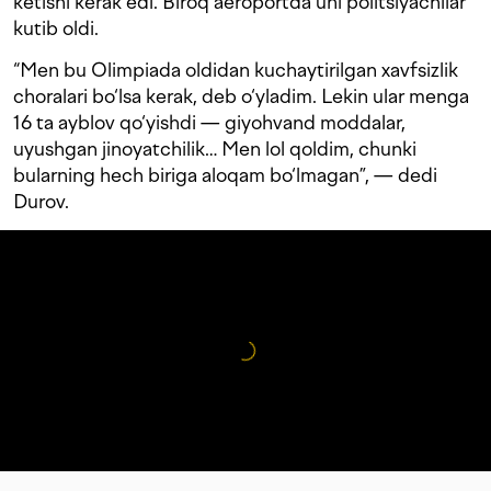
ketishi kerak edi. Biroq aeroportda uni politsiyachilar
kutib oldi.
“Men bu Olimpiada oldidan kuchaytirilgan xavfsizlik
choralari bo‘lsa kerak, deb o‘yladim. Lekin ular menga
16 ta ayblov qo‘yishdi — giyohvand moddalar,
uyushgan jinoyatchilik… Men lol qoldim, chunki
bularning hech biriga aloqam bo‘lmagan”, — dedi
Durov.