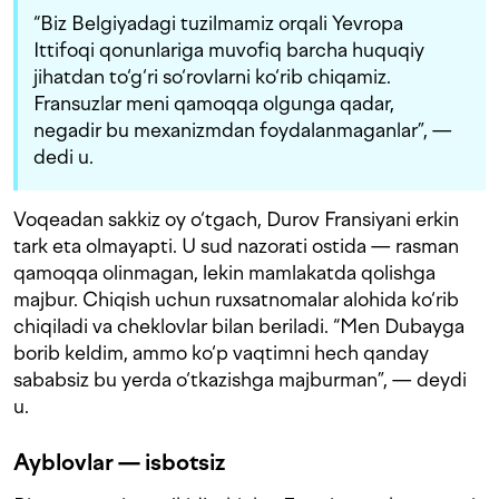
“Biz Belgiyadagi tuzilmamiz orqali Yevropa
Ittifoqi qonunlariga muvofiq barcha huquqiy
jihatdan to‘g‘ri so‘rovlarni ko‘rib chiqamiz.
Fransuzlar meni qamoqqa olgunga qadar,
negadir bu mexanizmdan foydalanmaganlar”, —
dedi u.
Voqeadan sakkiz oy o‘tgach, Durov Fransiyani erkin
tark eta olmayapti. U sud nazorati ostida — rasman
qamoqqa olinmagan, lekin mamlakatda qolishga
majbur. Chiqish uchun ruxsatnomalar alohida ko‘rib
chiqiladi va cheklovlar bilan beriladi. “Men Dubayga
borib keldim, ammo ko‘p vaqtimni hech qanday
sababsiz bu yerda o‘tkazishga majburman”, — deydi
u.
Ayblovlar — isbotsiz