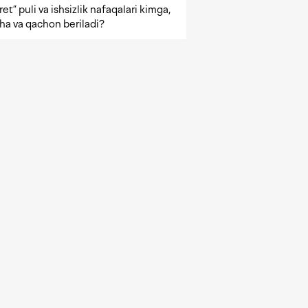
et” puli va ishsizlik nafaqalari kimga,
ha va qachon beriladi?