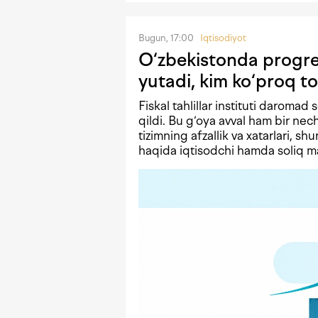
Bugun, 17:00
Iqtisodiyot
O‘zbekistonda progres
yutadi, kim ko‘proq to
Fiskal tahlillar instituti daromad 
qildi. Bu g‘oya avval ham bir n
tizimning afzallik va xatarlari, shu
haqida iqtisodchi hamda soliq mas