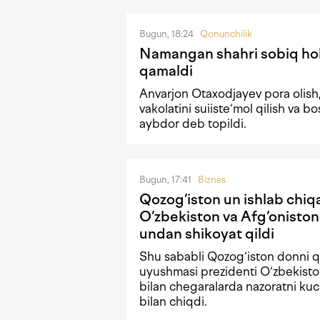
Bugun, 18:24
Qonunchilik
Namangan shahri sobiq hoki
qamaldi
Anvarjon Otaxodjayev pora olish,
vakolatini suiiste‘mol qilish va b
aybdor deb topildi.
Bugun, 17:41
Biznes
Qozog‘iston un ishlab chiqa
O‘zbekiston va Afg‘oniston
undan shikoyat qildi
Shu sababli Qozog‘iston donni qa
uyushmasi prezidenti O‘zbekisto
bilan chegaralarda nazoratni kuc
bilan chiqdi.