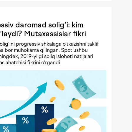
siv daromad solig‘i: kim
‘laydi? Mutaxassislar fikri
solig‘ini progressiv shkalaga o‘tkazishni taklif
echa bor muhokama qilingan. Spot ushbu
ningdek, 2019-yilgi soliq islohoti natijalari
lahatchisi fikrini o‘rgandi.