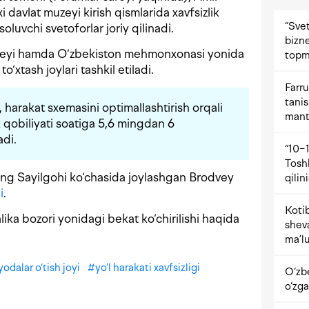
i davlat muzeyi kirish qismlarida xavfsizlik
“Svet
 soluvchi svetoforlar joriy qilinadi.
bizne
zeyi hamda O‘zbekiston mehmonxonasi yonida
topm
‘xtash joylari tashkil etiladi.
Farru
tani
 harakat sxemasini optimallashtirish orqali
mant
k qobiliyati soatiga 5,6 mingdan 6
di.
“10−1
Tosh
ng Sayilgohi ko‘chasida joylashgan Brodvey
qilin
i
.
Kotib
ika bozori yonidagi bekat ko‘chirilishi haqida
shev
ma’lu
yodalar o‘tish joyi
#
yo'l harakati xavfsizligi
O‘zb
o‘zga