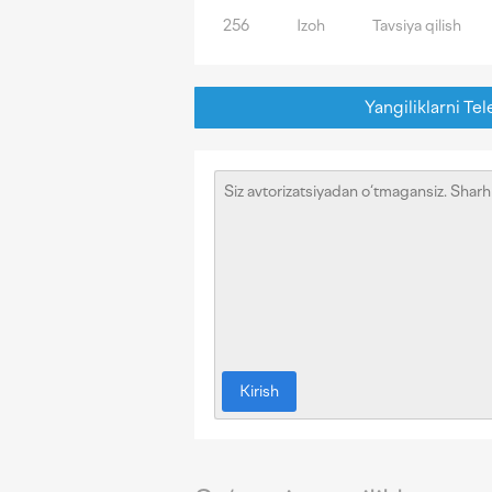
256
Izoh
Tavsiya qilish
Yangiliklarni Tel
Kirish