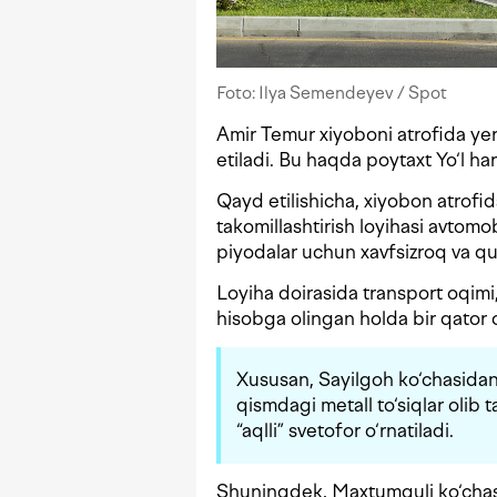
Foto: Ilya Semendeyev / Spot
Amir Temur xiyoboni atrofida yeru
etiladi. Bu haqda poytaxt Yo‘l har
Qayd etilishicha, xiyobon atrofid
takomillashtirish loyihasi avtomo
piyodalar uchun xavfsizroq va qu
Loyiha doirasida transport oqimi,
hisobga olingan holda bir qator o
Xususan, Sayilgoh ko‘chasidan
qismdagi metall to‘siqlar olib 
“aqlli” svetofor o‘rnatiladi.
Shuningdek, Maxtumquli ko‘chasi