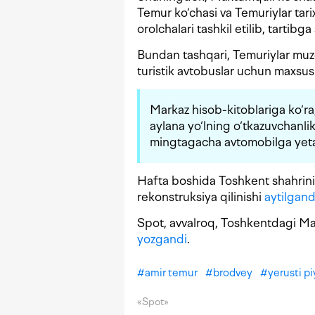
Temur ko‘chasi va Temuriylar tarix
orolchalari tashkil etilib, tartibga
Bundan tashqari, Temuriylar mu
turistik avtobuslar uchun maxsus to
Markaz hisob-kitoblariga ko‘ra,
aylana yo‘lning o‘tkazuvchanli
mingtagacha avtomobilga yeta
Hafta boshida Toshkent shahrini
rekonstruksiya qilinishi
aytilgand
Spot, avvalroq, Toshkentdagi Mal
yozgandi
.
#
amir temur
#
brodvey
#
yerusti pi
«Spot»