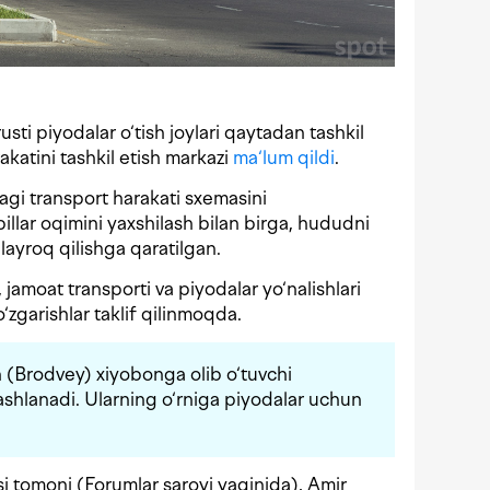
sti piyodalar o‘tish joylari qaytadan tashkil
akatini tashkil etish markazi
ma‘lum qildi
.
agi transport harakati sxemasini
billar oqimini yaxshilash bilan birga, hududni
layroq qilishga qaratilgan.
 jamoat transporti va piyodalar yo‘nalishlari
‘zgarishlar taklif qilinmoqda.
 (Brodvey) xiyobonga olib o‘tuvchi
tashlanadi. Ularning o‘rniga piyodalar uchun
 tomoni (Forumlar saroyi yaqinida), Amir