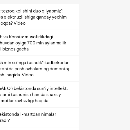
 tezroq kelishini duo qilyapmiz”:
s elektr uzilishiga qanday yechim
oqda? Video
h va Konsta: musofirlikdagi
shuvdan oyiga 700 mln aylanmalik
i biznesigacha
5 mln so‘mga tushdik”: tadbirkorlar
kentda peshlavhalarning demontaj
ishi haqida. Video
AI: O‘zbekistonda sun’iy intellekt,
alarni tushunish hamda shaxsiy
motlar xavfsizligi haqida
ekistonda 1-martdan nimalar
radi?