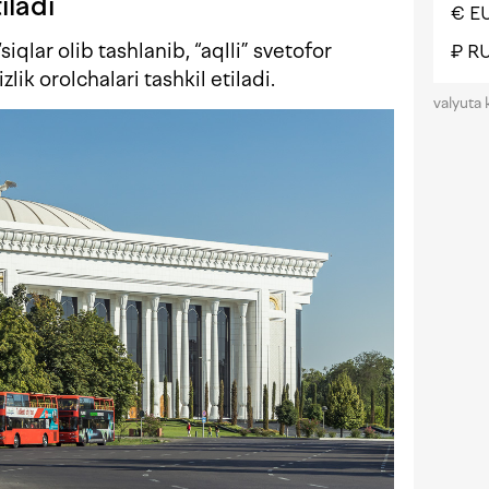
iladi
€ E
qlar olib tashlanib, “aqlli” svetofor
₽ R
lik orolchalari tashkil etiladi.
valyuta 