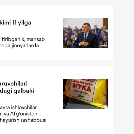
mi 11 yilga
 firibgarlik, mansab
oshqa jinoyatlarda
ruvchilari
dagi qalbaki
yta ishlovchilar
n va Afg‘oniston
haytirish tashabbusi