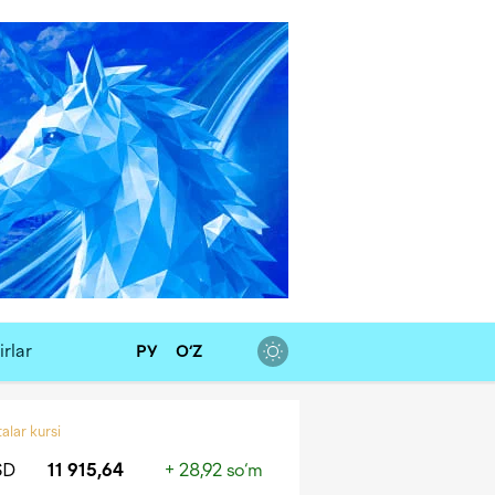
rlar
РУ
O‘Z
alar kursi
SD
11 915,64
+ 28,92 so‘m