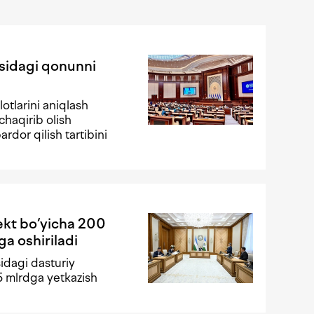
isidagi qonunni
otlarini aniqlash
chaqirib olish
rdor qilish tartibini
lekt bo‘yicha 200
ga oshiriladi
idagi dasturiy
,5 mlrdga yetkazish