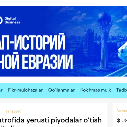
ar
Fikr-mulohazalar
Qo‘llanmalar
Ko‘chmas mulk
Tadbi
Valyut
Transport
trofida yerusti piyodalar o‘tish
$ U