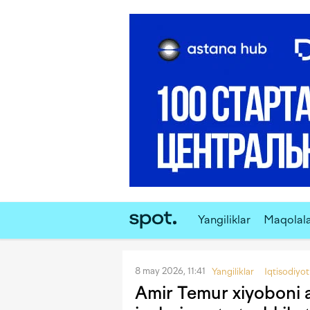
Yangiliklar
Maqolal
8 may 2026, 11:41
Yangiliklar
Iqtisodiyot
Amir Temur xiyoboni a