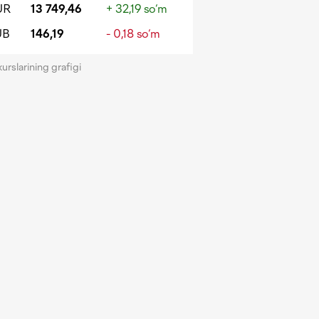
UR
13 749,46
+ 32,19 so‘m
UB
146,19
- 0,18 so‘m
kurslarining grafigi