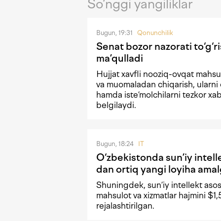
So‘nggi yangiliklar
Bugun, 19:31
Qonunchilik
Senat bozor nazorati to‘g‘r
ma’qulladi
Hujjat xavfli nooziq-ovqat mahsul
va muomaladan chiqarish, ularni 
hamda iste’molchilarni tezkor xaba
belgilaydi.
Bugun, 18:24
IT
O‘zbekistonda sun’iy intel
dan ortiq yangi loyiha amal
Shuningdek, sun’iy intellekt asos
mahsulot va xizmatlar hajmini $1
rejalashtirilgan.