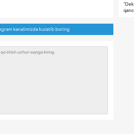
“Dekr
qanc
egram kanalimizda kuzatib boring