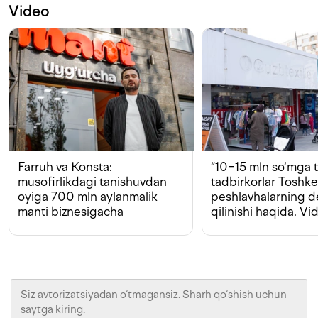
Video
Farruh va Konsta:
“10−15 mln so‘mga t
musofirlikdagi tanishuvdan
tadbirkorlar Toshk
oyiga 700 mln aylanmalik
peshlavhalarning 
manti biznesigacha
qilinishi haqida. Vi