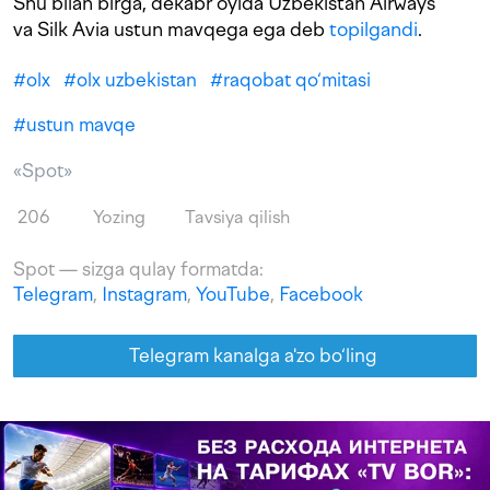
Shu bilan birga, dekabr oyida Uzbekistan Airways
va Silk Avia ustun mavqega ega deb
topilgandi
.
#
olx
#
olx uzbekistan
#
raqobat qo‘mitasi
#
ustun mavqe
«Spot»
206
Yozing
Tavsiya qilish
Spot — sizga qulay formatda:
Telegram
,
Instagram
,
YouTube
,
Facebook
Telegram kanalga a'zo bo‘ling