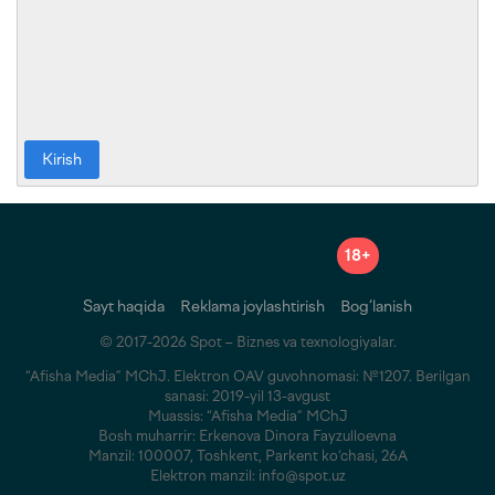
Kirish
18+
Sayt haqida
Reklama joylashtirish
Bog‘lanish
© 2017-2026 Spot – Biznes va texnologiyalar.
“Afisha Media” MChJ. Elektron OAV guvohnomasi: №1207. Berilgan
sanasi: 2019-yil 13-avgust
Muassis: “Afisha Media” MChJ
Bosh muharrir: Erkenova Dinora Fayzulloevna
Manzil: 100007, Toshkent, Parkent ko‘chasi, 26A
Elektron manzil: info@spot.uz