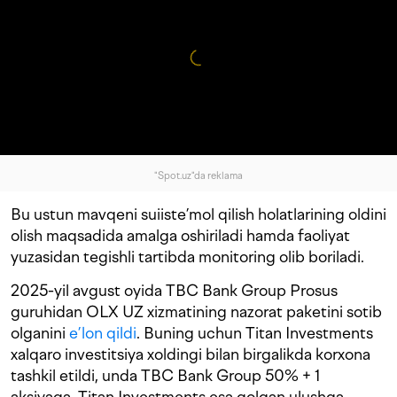
"Spot.uz"da reklama
Bu ustun mavqeni suiiste’mol qilish holatlarining oldini
olish maqsadida amalga oshiriladi hamda faoliyat
yuzasidan tegishli tartibda monitoring olib boriladi.
2025-yil avgust oyida TBC Bank Group Prosus
guruhidan OLX UZ xizmatining nazorat paketini sotib
olganini
e’lon qildi
. Buning uchun Titan Investments
xalqaro investitsiya xoldingi bilan birgalikda korxona
tashkil etildi, unda TBC Bank Group 50% + 1
aksiyaga, Titan Investments esa qolgan ulushga