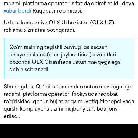
raqamli platforma operatori sifatida e’tirof etildi, deya
xabar berdi
Raqobatni qo‘mitasi.
Ushbu kompaniya OLX Uzbekistan (OLX UZ)
reklama xizmatini boshqaradi.
Qo‘mitasining tegishli buyrug‘iga asosan,
onlayn reklama (e'lon joylashtirish) xizmatlari
bozorida OLX Classifieds ustun mavqega ega
deb hisoblanadi.
Shuningdek, Qo‘mita tomonidan ustun mavqega ega
raqamli platforma operatori faoliyatida raqobat
to‘g‘risidagi qonun hujjatlariga muvofiq Monopoliyaga
qarshi komplayens tizimi majburiy tartibda joriy
etiladi.