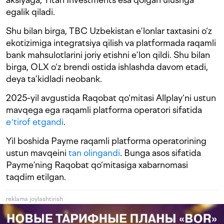
egalik qiladi.
Shu bilan birga, TBC Uzbekistan e’lonlar taxtasini o‘z
ekotizimiga integratsiya qilish va platformada raqamli
bank mahsulotlarini joriy etishni e’lon qildi. Shu bilan
birga, OLX o‘z brendi ostida ishlashda davom etadi,
deya ta’kidladi neobank.
2025-yil avgustida Raqobat qo‘mitasi Allplay‘ni ustun
mavqega ega raqamli platforma operatori sifatida
eʼtirof etgandi
.
Yil boshida Payme raqamli platforma operatorining
ustun mavqeini
tan olingandi
. Bunga asos sifatida
Payme’ning Raqobat qo‘mitasiga xabarnomasi
taqdim etilgan.
reklama joylashtirish