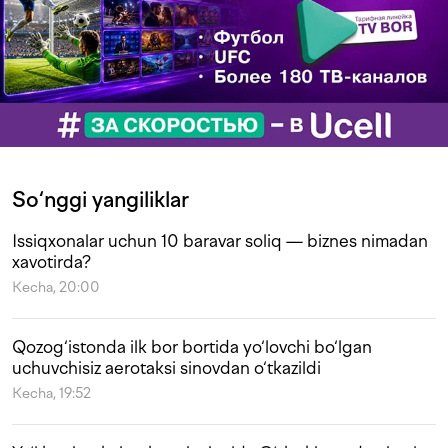
So‘nggi yangiliklar
Issiqxonalar uchun 10 baravar soliq — biznes nimadan
xavotirda?
Kecha, 20:00
Qozog‘istonda ilk bor bortida yo‘lovchi bo‘lgan
uchuvchisiz aerotaksi sinovdan o‘tkazildi
Kecha, 19:52