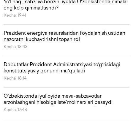
Yo‘l haqi, sabzi va benzin: iyulda O‘zbekistonda nimalar
eng ko‘p qimmatlashdi?
Kecha, 19:41
Prezident energiya resurslaridan foydalanish ustidan
nazoratni kuchaytirishni topshirdi
Kecha, 18:43
Deputatlar Prezident Administratsiyasi to‘g‘risidagi
konstitutsiyaviy qonunni maʼqulladi
Kecha, 18:14
O‘zbekistonda iyul oyida meva-sabzavotlar
arzonlashgani hisobiga iste‘mol narxlari pasaydi
Kecha, 17:48