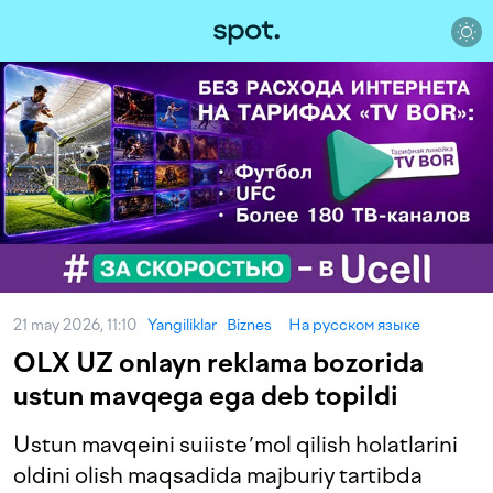
21 may 2026, 11:10
Yangiliklar
Biznes
На русском языке
OLX UZ onlayn reklama bozorida
ustun mavqega ega deb topildi
Ustun mavqeini suiisteʼmol qilish holatlarini
oldini olish maqsadida majburiy tartibda