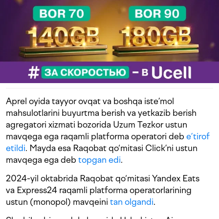
Aprel oyida tayyor ovqat va boshqa iste’mol
mahsulotlarini buyurtma berish va yetkazib berish
agregatori xizmati bozorida Uzum Tezkor ustun
mavqega ega raqamli platforma operatori deb
e’tirof
etildi
. Mayda esa Raqobat qo‘mitasi Click’ni ustun
mavqega ega deb
topgan edi
.
2024-yil oktabrida Raqobat qo‘mitasi Yandex Eats
va Express24 raqamli platforma operatorlarining
ustun (monopol) mavqeini
tan olgandi
.