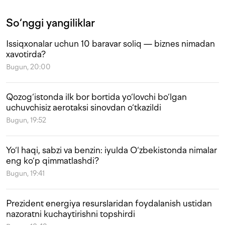
So‘nggi yangiliklar
Issiqxonalar uchun 10 baravar soliq — biznes nimadan
xavotirda?
Bugun, 20:00
Qozog‘istonda ilk bor bortida yo‘lovchi bo‘lgan
uchuvchisiz aerotaksi sinovdan o‘tkazildi
Bugun, 19:52
Yo‘l haqi, sabzi va benzin: iyulda O‘zbekistonda nimalar
eng ko‘p qimmatlashdi?
Bugun, 19:41
Prezident energiya resurslaridan foydalanish ustidan
nazoratni kuchaytirishni topshirdi