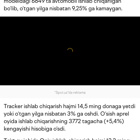
modeldagi 6849 ta avtomobil ishlab chiqarilgan
bo‘lib, o‘tgan yilga nisbatan 9,25% ga kamaygan.
"Spot.uz"da reklama
Tracker ishlab chiqarish hajmi 14,5 ming donaga yetdi
yoki o‘tgan yilga nisbatan 3% ga oshdi. O‘sish aprel
oyida ishlab chiqarishning 3772 tagacha (+5,4%)
kengayishi hisobiga o‘sdi.