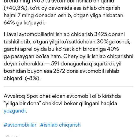
brendining 1900 ta avtomobili ishlab chiqarildi
(+40,3%), to‘rt oy davomida esa ishlab chiqarish
hajmi 7 ming donadan oshib, o‘tgan yilga nisbatan
64% ga ko‘paydi.
Haval avtomobillarini ishlab chiqarish 3425 donani
tashkil etib, o‘tgan yilgi ko‘rsatkichdan 30%ga oshdi,
garchi aprel oyida bu ko‘rsatkich birdaniga 40%
ga pasaygan bo‘lsa ham. Chery oylik ishlab chiqarishni
deyarli chorakka — 591 donagacha qisqartirdi, yil
boshidan buyon esa 2572 dona avtomobil ishlab
chiqardi (-8%).
Avvalroq Spot chet eldan avtomobil olib kirishda
“yiliga bir dona” cheklovi bekor qilingani haqida
yozgandi
.
#
avtomobillar
#
ishlab chiqarish