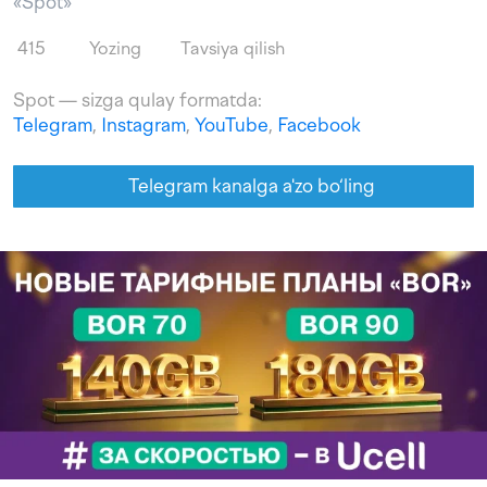
«Spot»
415
Yozing
Tavsiya qilish
Spot — sizga qulay formatda:
Telegram
,
Instagram
,
YouTube
,
Facebook
Telegram kanalga a'zo bo‘ling