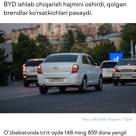
BYD ishlab chiqarish hajmini oshirdi, qolgan
brendlar ko‘rsatkichlari pasaydi.
Foto: Jaloliddin Rajabov / Spot
O‘zbekistonda to‘rt oyda 148 ming 859 dona yengil