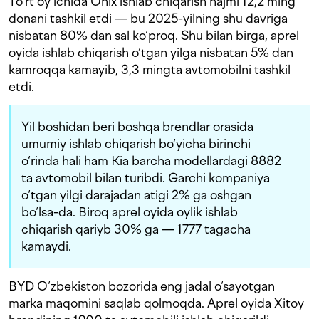
To‘rt oy ichida Onix ishlab chiqarish hajmi 12,2 ming
donani tashkil etdi — bu 2025-yilning shu davriga
nisbatan 80% dan sal ko‘proq. Shu bilan birga, aprel
oyida ishlab chiqarish o‘tgan yilga nisbatan 5% dan
kamroqqa kamayib, 3,3 mingta avtomobilni tashkil
etdi.
Yil boshidan beri boshqa brendlar orasida
umumiy ishlab chiqarish bo‘yicha birinchi
o‘rinda hali ham Kia barcha modellardagi 8882
ta avtomobil bilan turibdi. Garchi kompaniya
o‘tgan yilgi darajadan atigi 2% ga oshgan
bo‘lsa-da. Biroq aprel oyida oylik ishlab
chiqarish qariyb 30% ga — 1777 tagacha
kamaydi.
BYD O‘zbekiston bozorida eng jadal o‘sayotgan
marka maqomini saqlab qolmoqda. Aprel oyida Xitoy