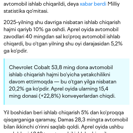
avtomobil ishlab chiqarildi, deya
xabar berdi
Milliy
statistika qo‘mitasi.
2025-yilning shu davriga nisbatan ishlab chiqarish
hajmi qariyb 10% ga oshdi. Aprel oyida avtomobil
zavodlari 40 mingdan sal ko‘proq avtomobil ishlab
chiqardi, bu o‘tgan yilning shu oyi darajasidan 5,2%
ga ko‘pdir.
Chevrolet Cobalt 53,8 ming dona avtomobil
ishlab chiqarish hajmi bo‘yicha yetakchilikni
davom ettirmoqda — bu o‘tgan yilga nisbatan
20,2% ga ko‘pdir. Aprel oyida ularning 15,4
ming donasi (+22,8%) konveyerlardan chiqdi.
Yil boshidan beri ishlab chiqarish 5% dan ko‘proqqa
qisqarganiga qaramay, Damas 28,3 mingta avtomobil
bilan ikkinchi o‘rinni saqlab qoldi. Aprel oyida ushbu