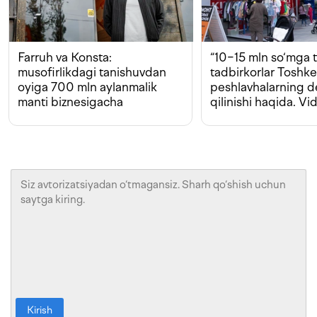
Farruh va Konsta:
“10−15 mln so‘mga t
musofirlikdagi tanishuvdan
tadbirkorlar Toshk
oyiga 700 mln aylanmalik
peshlavhalarning 
manti biznesigacha
qilinishi haqida. Vi
Kirish