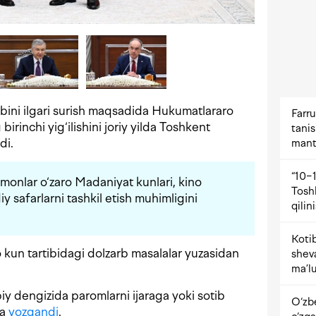
ibini ilgari surish maqsadida Hukumatlararo
Farru
birinchi yig‘ilishini joriy yilda Toshkent
tani
di.
mant
“10−1
onlar o‘zaro Madaniyat kunlari, kino
Tosh
iy safarlarni tashkil etish muhimligini
qilin
Kotib
o kun tartibidagi dolzarb masalalar yuzasidan
shev
ma’lu
iy dengizida paromlarni ijaraga yoki sotib
O‘zb
da
yozgandi
.