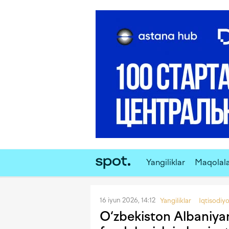
Yangiliklar
Maqolal
16 iyun 2026, 14:12
Yangiliklar
Iqtisodiy
O‘zbekiston Albaniya