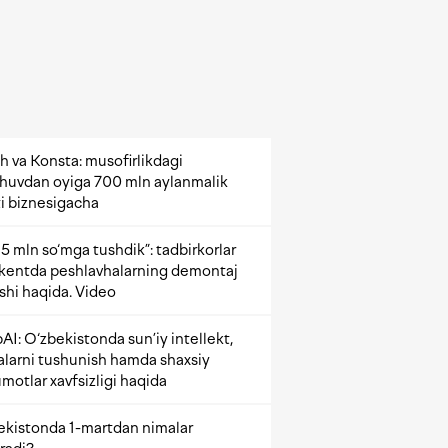
h va Konsta: musofirlikdagi
shuvdan oyiga 700 mln aylanmalik
i biznesigacha
5 mln so‘mga tushdik”: tadbirkorlar
kentda peshlavhalarning demontaj
ishi haqida. Video
AI: O‘zbekistonda sun’iy intellekt,
alarni tushunish hamda shaxsiy
motlar xavfsizligi haqida
ekistonda 1-martdan nimalar