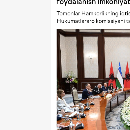
foydalanish imkoniyat
Tomonlar Hamkorlikning iqtiso
Hukumatlararo komissiyani tas