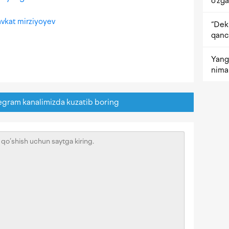
o‘zga
vkat mirziyoyev
“Dekr
qanc
Yangi
nima 
egram kanalimizda kuzatib boring