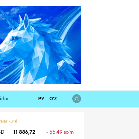
rlar
РУ
O‘Z
alar kursi
SD
11 886,72
- 55,49 so‘m