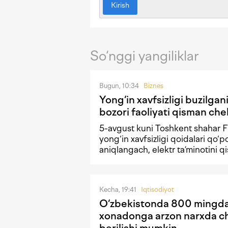
Kirish
So‘nggi yangiliklar
Bugun, 10:34
Biznes
Yong‘in xavfsizligi buzilgan
bozori faoliyati qisman che
5-avgust kuni Toshkent shahar 
yong‘in xavfsizligi qoidalari qo‘p
aniqlangach, elektr ta’minotini q
Kecha, 19:41
Iqtisodiyot
O‘zbekistonda 800 mingda
xonadonga arzon narxda ch
berilishi mumkin