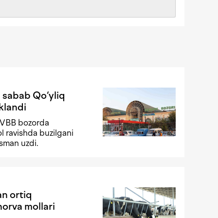
i sabab Qo‘yliq
klandi
FVBB bozorda
ol ravishda buzilgani
isman uzdi.
n ortiq
orva mollari