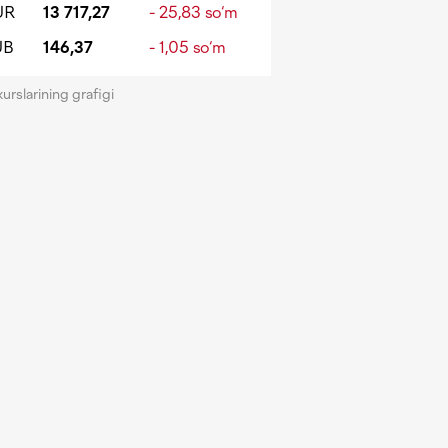
UR
13 717,27
- 25,83 so‘m
UB
146,37
- 1,05 so‘m
kurslarining grafigi