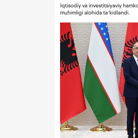
Iqtisodiy va investitsiyaviy hamk
muhimligi alohida taʼkidlandi.