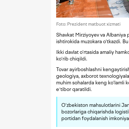
Foto: Prezident matbuot xizmati
Shavkat Mirziyoyev va Albaniya 
ishtirokida muzokara o‘tkazdi. 
Ikki davlat o‘rtasida amaliy hamk
ko‘rib chiqildi.
Tovar ayirboshlashni kengaytiris
geologiya, axborot texnologiyala
muhim sohalarda keng ko‘lamli k
eʼtibor qaratildi.
O‘zbekiston mahsulotlarini Jan
bozorlariga chiqarishda logist
portidan foydalanish imkoniyatl