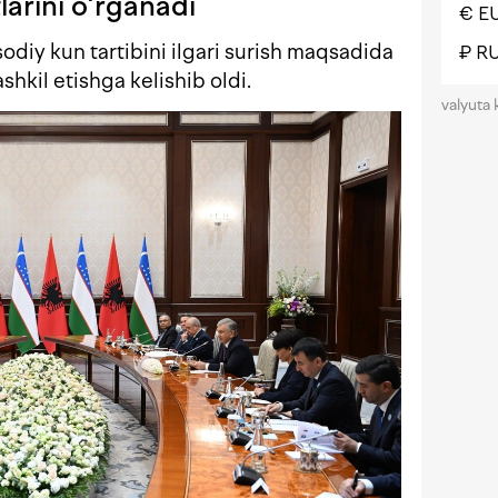
larini o‘rganadi
€ E
diy kun tartibini ilgari surish maqsadida
₽ R
hkil etishga kelishib oldi.
valyuta 