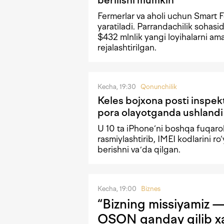
Fermerlar va aholi uchun Smart F
yaratiladi. Parrandachilik sohas
$432 mlnlik yangi loyihalarni ama
rejalashtirilgan.
Kecha, 19:30
Qonunchilik
Keles bojxona posti inspek
pora olayotganda ushlandi
U 10 ta iPhone‘ni boshqa fuqaro
rasmiylashtirib, IMEI kodlarini ro
berishni vaʼda qilgan.
Kecha, 19:00
Biznes
“Bizning missiyamiz — 
OSON qanday qilib xa