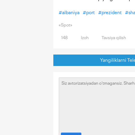
#
albaniya
#
port
#
prezident
#
sha
«Spot»
148
Izoh
Tavsiya qilish
Yangiliklarni Tel