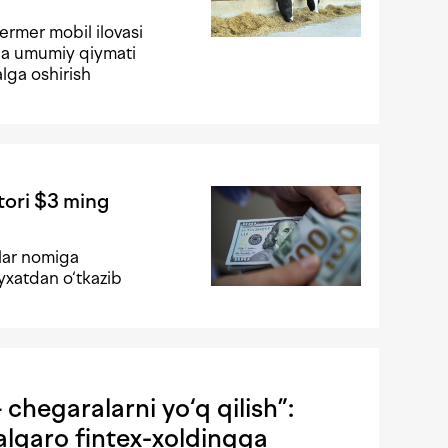
ermer mobil ilovasi
ida umumiy qiymati
lga oshirish
tori $3 ming
lar nomiga
‘yxatdan o‘tkazib
chegaralarni yo‘q qilish”:
lqaro fintex-xoldingga