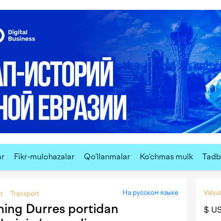
ar
Fikr-mulohazalar
Qo‘llanmalar
Ko‘chmas mulk
Tadbi
На русском языке
Valyut
ot
Transport
ning Durres portidan
$ U