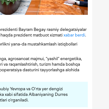
prezidenti Bayram Begay rasmiy delegatsiyalar
Bu haqda prezident matbuot xizmati
xabar berdi
.
orlikni yana-da mustahkamlash istiqbollari
hga, agrosanoat majmui, “yashil” energetika,
ri va raqamlashtirish, turizm hamda boshqa
ooperatsiya dasturini tayyorlashga alohida
ubiy Yevropa va O‘rta yer dengizi
ika xabi sifatida Albaniyaning Durres
ari o‘rganiladi.