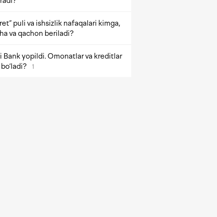
radi?
et” puli va ishsizlik nafaqalari kimga,
ha va qachon beriladi?
 Bank yopildi. Omonatlar va kreditlar
bo‘ladi?
1