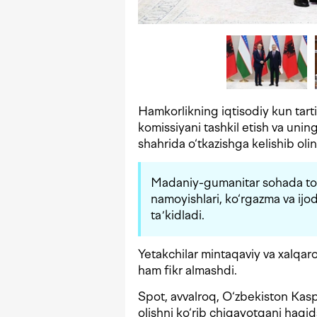
Hamkorlikning iqtisodiy kun tart
komissiyani tashkil etish va uning 
shahrida o‘tkazishga kelishib olin
Madaniy-gumanitar sohada tom
namoyishlari, ko‘rgazma va ijod
taʼkidladi.
Yetakchilar mintaqaviy va xalqar
ham fikr almashdi.
Spot, avvalroq, O‘zbekiston Kasp
olishni ko‘rib chiqayotgani haqi