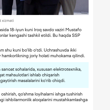
 xizmati
ida 18-iyun kuni Iroq savdo vaziri Mustafo
onlar kengashi tashkil etildi. Bu haqda SSP
am shu kuni bo‘lib o‘tdi. Uchrashuvda ikki
y hamkorlikning joriy holati muhokama qilindi.
a sanoat sohalarida, xususan elektrotexnika,
qat mahsulotlari ishlab chiqarish
gaytirish masalalarini ko‘rib chiqdi.
 oshirish, qo‘shma loyihalarni ishga tushirish
agi ishbilarmonlik aloqalarini mustahkamlashga