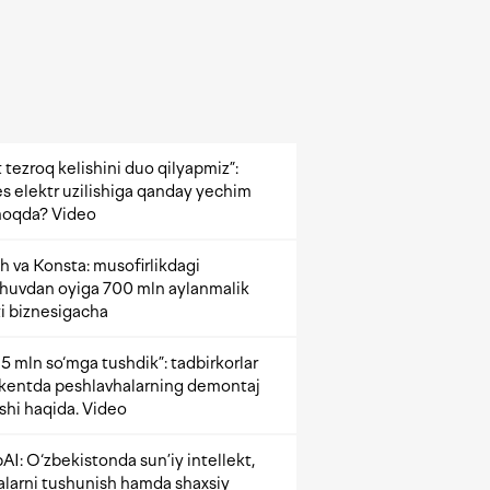
 tezroq kelishini duo qilyapmiz”:
s elektr uzilishiga qanday yechim
oqda? Video
h va Konsta: musofirlikdagi
shuvdan oyiga 700 mln aylanmalik
i biznesigacha
5 mln so‘mga tushdik”: tadbirkorlar
kentda peshlavhalarning demontaj
ishi haqida. Video
AI: O‘zbekistonda sun’iy intellekt,
alarni tushunish hamda shaxsiy