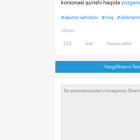
korxonasi qurishi haqida
yozgan
#
davron vahobov
#
iroq
#
ishbilar
«Spot»
233
Izoh
Tavsiya qilish
Yangiliklarni Tel