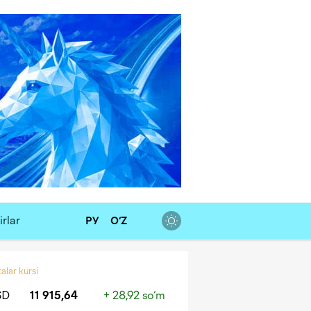
rlar
РУ
O‘Z
alar kursi
SD
11 915,64
+ 28,92 so‘m