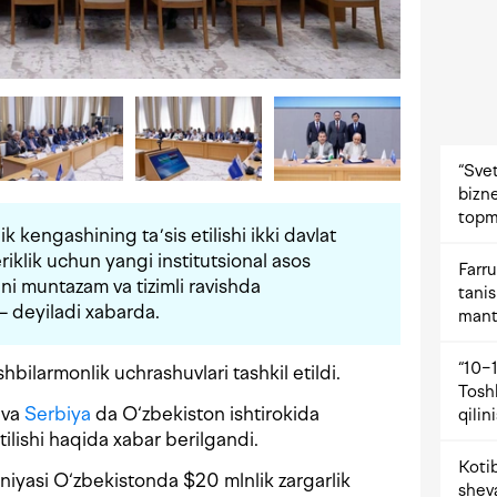
“Svet
bizne
topm
k kengashining taʼsis etilishi ikki davlat
riklik uchun yangi institutsional asos
Farru
ini muntazam va tizimli ravishda
tani
 — deyiladi xabarda.
mant
“10−1
hbilarmonlik uchrashuvlari tashkil etildi.
Tosh
va
Serbiya
da O‘zbekiston ishtirokida
qilin
tilishi haqida xabar berilgandi.
Kotib
iyasi O‘zbekistonda $20 mlnlik zargarlik
shev