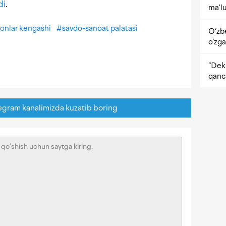
di
.
ma’lu
monlar kengashi
#
savdo-sanoat palatasi
O‘zb
o‘zga
“Dekr
qanc
egram kanalimizda kuzatib boring