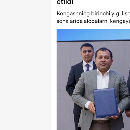
etildi
Kengashning birinchi yig‘ilis
sohalarida aloqalarni kengayti