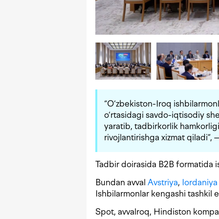
“O‘zbekiston-Iroq ishbilarmonli
o‘rtasidagi savdo-iqtisodiy she
yaratib, tadbirkorlik hamkorlig
rivojlantirishga xizmat qiladi”,
Tadbir doirasida B2B formatida is
Bundan avval
Avstriya
,
Iordaniya
Ishbilarmonlar kengashi tashkil e
Spot, avvalroq, Hindiston kompan