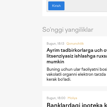
Kirish
So‘nggi yangiliklar
Bugun, 18:13
Qonunchilik
Ayrim tadbirkorlarga uch 
litsenziyasiz ishlashga ruxsa
mumkin
Buning uchun ular faoliyatni bo
vakolatli organni elektron tarzda 
kerak bo‘ladi.
Bugun, 18:00
Moliya
Banklardagi ipoteka kr