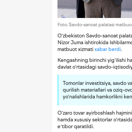
Foto: Savdo-sanoat palatasi matbuot
O‘zbekiston Savdo-sanoat palatas
Nizor Juma ishtirokida Ishbilarm
matbuot xizmati
xabar berdi
.
Kengashning birinchi yig‘ilishi h
davlat o‘rtasidagi savdo-iqtisodi
Tomonlar investitsiya, savdo v
qurilish materiallari va oziq-ov
yo‘nalishlarida hamkorlikni ken
O‘zaro tovar ayirboshlash hajmini
hamda xususiy sektorlar o‘rtasid
eʼtibor qaratildi.