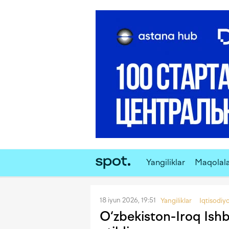
Yangiliklar
Maqolal
18 iyun 2026, 19:51
Yangiliklar
Iqtisodiy
O‘zbekiston-Iroq Ishb