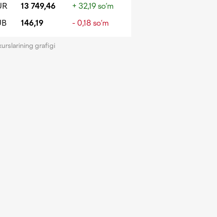
UR
13 749,46
+ 32,19 so‘m
UB
146,19
- 0,18 so‘m
kurslarining grafigi