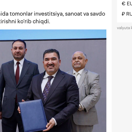
€ E
hida tomonlar investitsiya, sanoat va savdo
₽ R
rishni ko‘rib chiqdi.
valyuta 