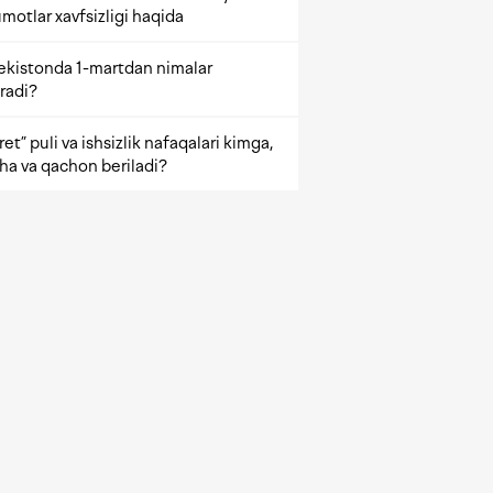
motlar xavfsizligi haqida
ekistonda 1-martdan nimalar
radi?
et” puli va ishsizlik nafaqalari kimga,
ha va qachon beriladi?