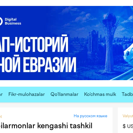
ar
Fikr-mulohazalar
Qo‘llanmalar
Ko‘chmas mulk
Tadbi
На русском языке
Valyut
ot
ilarmonlar kengashi tashkil
$ U