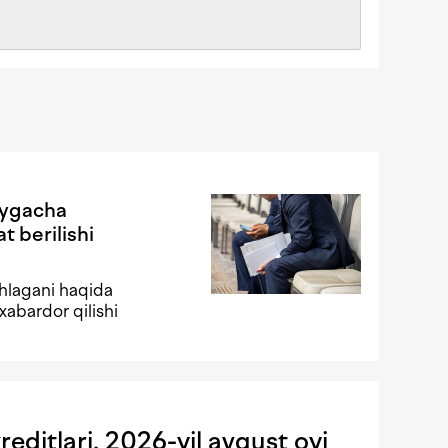
oygacha
t berilishi
shlagani haqida
xabardor qilishi
editlari. 2026-yil avgust oyi