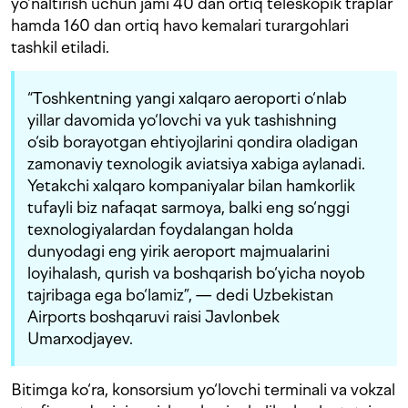
yo‘naltirish uchun jami 40 dan ortiq teleskopik traplar
hamda 160 dan ortiq havo kemalari turargohlari
tashkil etiladi.
“Toshkentning yangi xalqaro aeroporti o‘nlab
yillar davomida yo‘lovchi va yuk tashishning
o‘sib borayotgan ehtiyojlarini qondira oladigan
zamonaviy texnologik aviatsiya xabiga aylanadi.
Yetakchi xalqaro kompaniyalar bilan hamkorlik
tufayli biz nafaqat sarmoya, balki eng so‘nggi
texnologiyalardan foydalangan holda
dunyodagi eng yirik aeroport majmualarini
loyihalash, qurish va boshqarish bo‘yicha noyob
tajribaga ega bo‘lamiz”, — dedi Uzbekistan
Airports boshqaruvi raisi Javlonbek
Umarxodjayev.
Bitimga ko‘ra, konsorsium yo‘lovchi terminali va vokzal