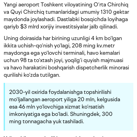
Yangi aeroport Toshkent viloyatining O‘rta Chirchiq
va Quyi Chirchiq tumanlaridagi umumiy 1310 gektar
maydonda joylashadi. Dastlabki bosqichda loyihaga
qariyb $3 mlrd xorijiy investitsiyalar jalb qilinadi.
Uning doirasida har birining uzunligi 4 km bo‘lgan
ikkita uchish-qo‘nish yo‘lagi, 208 ming kv.metr
maydonga ega yo‘lovchi terminali, havo kemalari
uchun 98 ta to‘xtash joyi, yoqilg‘i quyish majmuasi
va havo harakatini boshqarish dispetcherlik minorasi
qurilishi ko‘zda tutilgan.
2030-yil oxirida foydalanishga topshirilishi
mo‘ljallangan aeroport yiliga 20 mln, kelgusida
esa
46 mln
yo‘lovchiga xizmat
ko‘rsatish
imkoniyatiga ega
bo‘ladi
. Shuningdek,
300
ming tonnagacha yuk tashiladi.