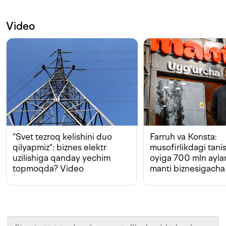
Video
“Svet tezroq kelishini duo
Farruh va Konsta:
qilyapmiz”: biznes elektr
musofirlikdagi tan
uzilishiga qanday yechim
oyiga 700 mln ayla
topmoqda? Video
manti biznesigacha