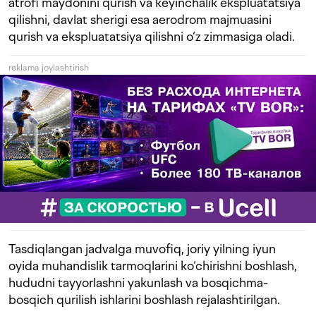
atrofi maydonini qurish va keyinchalik ekspluatatsiya
qilishni, davlat sherigi esa aerodrom majmuasini
qurish va ekspluatatsiya qilishni o‘z zimmasiga oladi.
reklama joylashtirish
Tasdiqlangan jadvalga muvofiq, joriy yilning iyun
oyida muhandislik tarmoqlarini ko‘chirishni boshlash,
hududni tayyorlashni yakunlash va bosqichma-
bosqich qurilish ishlarini boshlash rejalashtirilgan.