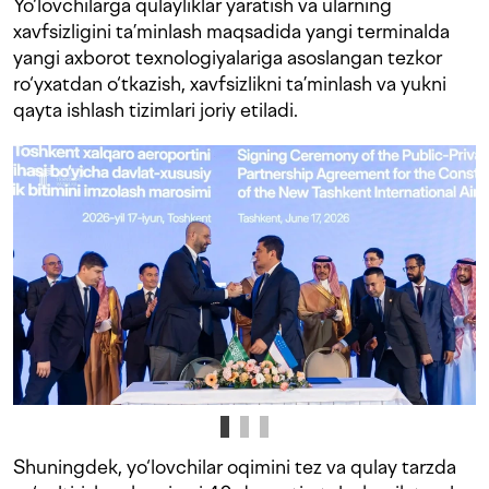
Yo‘lovchilarga qulayliklar yaratish va ularning
xavfsizligini ta’minlash maqsadida yangi terminalda
yangi axborot texnologiyalariga asoslangan tezkor
ro‘yxatdan o‘tkazish, xavfsizlikni ta’minlash va yukni
qayta ishlash tizimlari joriy etiladi.
Shuningdek, yo‘lovchilar oqimini tez va qulay tarzda