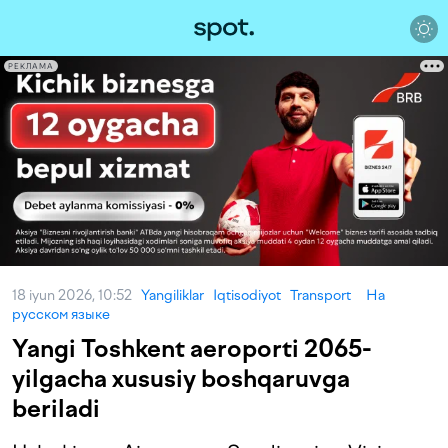
РЕКЛАМА
18 iyun 2026, 10:52
Yangiliklar
Iqtisodiyot
Transport
На
русском языке
Yangi Toshkent aeroporti 2065-
yilgacha xususiy boshqaruvga
beriladi