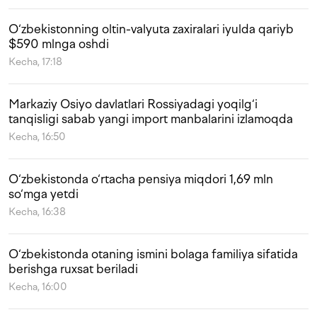
O‘zbekistonning oltin-valyuta zaxiralari iyulda qariyb
$590 mlnga oshdi
Kecha, 17:18
Markaziy Osiyo davlatlari Rossiyadagi yoqilg‘i
tanqisligi sabab yangi import manbalarini izlamoqda
Kecha, 16:50
O‘zbekistonda o‘rtacha pensiya miqdori 1,69 mln
so‘mga yetdi
Kecha, 16:38
O‘zbekistonda otaning ismini bolaga familiya sifatida
berishga ruxsat beriladi
Kecha, 16:00