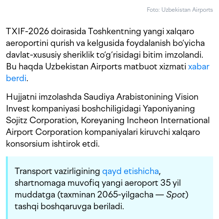
Foto: Uzbekistan Airports
TXIF-2026 doirasida Toshkentning yangi xalqaro
aeroportini qurish va kelgusida foydalanish bo‘yicha
davlat-xususiy sheriklik to‘g‘risidagi bitim imzolandi.
Bu haqda Uzbekistan Airports matbuot xizmati
xabar
berdi
.
Hujjatni imzolashda Saudiya Arabistonining Vision
Invest kompaniyasi boshchiligidagi Yaponiyaning
Sojitz Corporation, Koreyaning Incheon International
Airport Corporation kompaniyalari kiruvchi xalqaro
konsorsium ishtirok etdi.
Transport vazirligining
qayd etishicha
,
shartnomaga muvofiq yangi aeroport 35 yil
muddatga (taxminan 2065-yilgacha —
Spot
)
tashqi boshqaruvga beriladi.