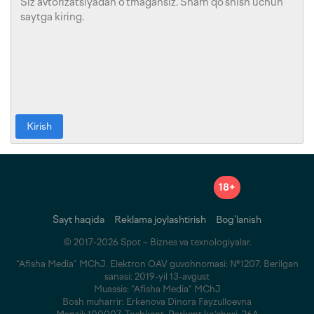
Kirish
18+
Sayt haqida
Reklama joylashtirish
Bog‘lanish
© 2017-2026 Spot – Biznes va texnologiyalar.
“Afisha Media” MChJ. Elektron OAV guvohnomasi: №1207. Berilgan
sanasi: 2019-yil 13-avgust
Muassis: “Afisha Media” MChJ
Bosh muharrir: Erkenova Dinora Fayzulloevna