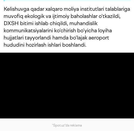
Kelishuvga qadar xalqaro moliya institutlari talablariga
muvofiq ekologik va ijtimoiy baholashlar o‘tkazildi,
DXSH bitimi ishlab chiqildi, muhandislik
kommunikatsiyalarini ko‘chirish bo‘yicha loyiha
hujjatlari tayyorlandi hamda bo‘lajak aeroport
hududini hozirlash ishlari boshlandi.
"Spot.uz"da reklama