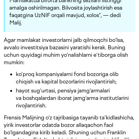
Mamlakatda birorta bankning sezilarli listinggi
amalga oshirilmagan. Bilvosita joylashtirish esa
faqatgina UzNIF orqali mavjud, xolos”, — dedi
Malij.
Agar mamlakat investorlarni jalb qilmoqchi bo‘lsa,
avvalo investitsiya bazasini yaratishi kerak. Buning
uchun quyidagi muhim yo‘nalishlarni e’tiborga olish
mumkin:
ko‘proq kompaniyalarni fond bozoriga olib
chiqish va kapital bozorlarini rivojlantirish;
hayot sug‘urtasi, pensiya jamg‘armalari
va boshqalardan iborat jamg‘arma institutlarini
rivojlantirish.
Frensis Malijning o‘z tajribasiga tayanib ta’kidlashicha,
yirik investorlar odatda bozor allaqachon faol
bo‘lgandagina kirib keladi. Shuning uchun Franklin