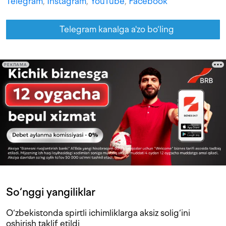
Telegram
,
Instagram
,
YouTube
,
Facebook
Telegram kanalga a'zo bo‘ling
РЕКЛАМА
So‘nggi yangiliklar
O‘zbekistonda spirtli ichimliklarga aksiz solig‘ini
oshirish taklif etildi