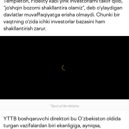
Templeton, Fidelity kabi yirik investorlarni taklif qilib,
“jo‘shqin bozorni shakllantira olamiz”, deb o‘ylaydigan
davlatlar muvaffaqiyatga erisha olmaydi. Chunki bir
vaqtning o‘zida ichki investorlar bazasini ham
shakllantirish zarur.
"Spot.uz"da reklama
YTTB boshqaruvchi direktori bu O‘zbekiston oldida
turgan vazifalardan biri ekanligiga, ayniqsa,