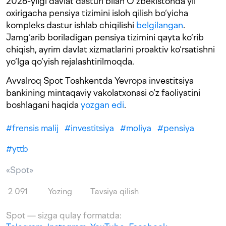
2026-yilgi davlat dasturi bilan O‘zbekistonda yil
oxirigacha pensiya tizimini isloh qilish bo‘yicha
kompleks dastur ishlab chiqilishi
belgilangan
.
Jamg‘arib boriladigan pensiya tizimini qayta ko‘rib
chiqish, ayrim davlat xizmatlarini proaktiv ko‘rsatishni
yo‘lga qo‘yish rejalashtirilmoqda.
Avvalroq Spot Toshkentda Yevropa investitsiya
bankining mintaqaviy vakolatxonasi o‘z faoliyatini
boshlagani haqida
yozgan edi
.
#
frensis malij
#
investitsiya
#
moliya
#
pensiya
#
yttb
«Spot»
2 091
Yozing
Tavsiya qilish
Spot — sizga qulay formatda: