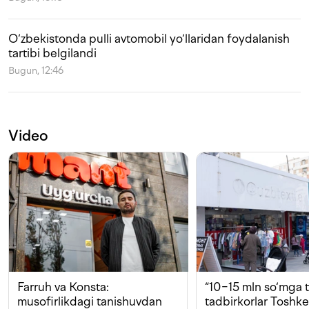
O‘zbekistonda pulli avtomobil yo‘llaridan foydalanish
tartibi belgilandi
Bugun, 12:46
Video
Farruh va Konsta:
“10−15 mln so‘mga t
musofirlikdagi tanishuvdan
tadbirkorlar Toshk