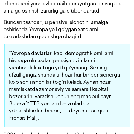
islohotlarni yosh avlod o‘sib borayotgan bir vaqtda
amalga oshirish zarurligiga e’tibor qaratdi.
Bundan tashqari, u pensiya islohotini amalga
oshirishda Yevropa yo‘l qo‘ygan xatolarni
takrorlashdan qochishga chaqirdi.
“Yevropa davlatlari kabi demografik omillarni
hisobga olmasdan pensiya tizimlarini
yaratishdek xatoga yo‘l qo‘ymang. Sizning
afzalligingiz shundaki, hozir har bir pensionerga
ko‘p sonli ishchilar to‘g‘ri keladi. Aynan hozir
mamlakatda zamonaviy va samarali kapital
bozorlarini yaratish uchun eng maqbul payt.
Bu esa YTTB yordam bera oladigan
yo‘nalishlardan biridir”, — deya xulosa qildi
Frensis Malij.