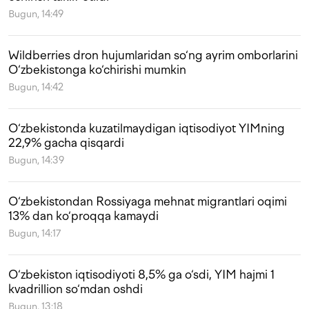
Bugun, 14:49
Wildberries dron hujumlaridan so‘ng ayrim omborlarini
O‘zbekistonga ko‘chirishi mumkin
Bugun, 14:42
O‘zbekistonda kuzatilmaydigan iqtisodiyot YIMning
22,9% gacha qisqardi
Bugun, 14:39
O‘zbekistondan Rossiyaga mehnat migrantlari oqimi
13% dan ko‘proqqa kamaydi
Bugun, 14:17
O‘zbekiston iqtisodiyoti 8,5% ga o‘sdi, YIM hajmi 1
kvadrillion so‘mdan oshdi
Bugun, 13:18