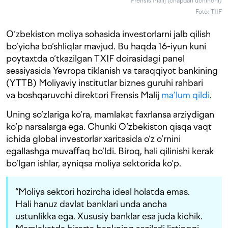
Frensis Malij (chapdan uchinchi)
Foto: TIIF
O‘zbekiston moliya sohasida investorlarni jalb qilish
bo‘yicha bo‘shliqlar mavjud. Bu haqda 16-iyun kuni
poytaxtda o‘tkazilgan TXIF doirasidagi panel
sessiyasida Yevropa tiklanish va taraqqiyot bankining
(YTTB) Moliyaviy institutlar biznes guruhi rahbari
va boshqaruvchi direktori Frensis Malij
ma’lum qildi
.
Uning so‘zlariga ko‘ra, mamlakat faxrlansa arziydigan
ko‘p narsalarga ega. Chunki O‘zbekiston qisqa vaqt
ichida global investorlar xaritasida o‘z o‘rnini
egallashga muvaffaq bo‘ldi. Biroq, hali qilinishi kerak
bo‘lgan ishlar, ayniqsa moliya sektorida ko‘p.
“Moliya sektori hozircha ideal holatda emas.
Hali hanuz davlat banklari unda ancha
ustunlikka ega. Xususiy banklar esa juda kichik.