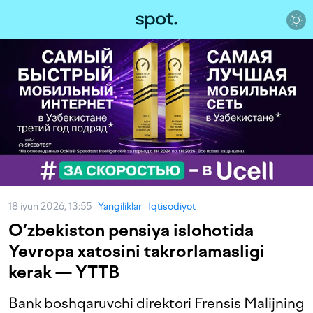
18 iyun 2026, 13:55
Yangiliklar
Iqtisodiyot
O‘zbekiston pensiya islohotida
Yevropa xatosini takrorlamasligi
kerak — YTTB
Bank boshqaruvchi direktori Frensis Malijning