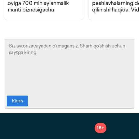
oyiga 700 mln aylanmalik
peshlavhalarning 
manti biznesigacha
qilinishi haqida. Vi
Kirish
18+