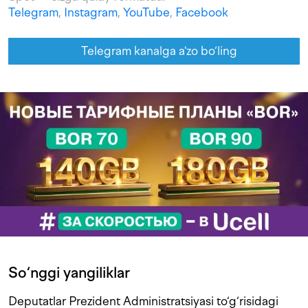
Telegram
,
Instagram
,
YouTube
,
Facebook
Telegram kanalga a'zo bo‘ling
So‘nggi yangiliklar
Deputatlar Prezident Administratsiyasi to‘g‘risidagi