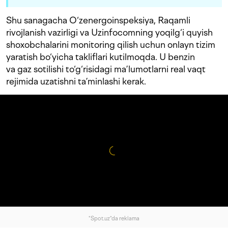
Shu sanagacha O‘zenergoinspeksiya, Raqamli
rivojlanish vazirligi va Uzinfocomning yoqilg‘i quyish
shoxobchalarini monitoring qilish uchun onlayn tizim
yaratish bo‘yicha takliflari kutilmoqda. U benzin
va gaz sotilishi to‘g‘risidagi ma’lumotlarni real vaqt
rejimida uzatishni ta’minlashi kerak.
"Spot.uz"da reklama