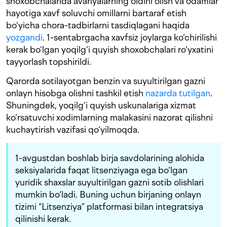
shoxobchalarida avariyalarning oldini olish va odamlar
hayotiga xavf soluvchi omillarni bartaraf etish
bo‘yicha chora-tadbirlarni tasdiqlagani haqida
yozgandi
. 1-sentabrgacha xavfsiz joylarga ko‘chirilishi
kerak bo‘lgan yoqilg‘i quyish shoxobchalari ro‘yxatini
tayyorlash topshirildi.
Qarorda sotilayotgan benzin va suyultirilgan gazni
onlayn hisobga olishni tashkil etish
nazarda tutilgan
.
Shuningdek, yoqilg‘i quyish uskunalariga xizmat
ko‘rsatuvchi xodimlarning malakasini nazorat qilishni
kuchaytirish vazifasi qo‘yilmoqda.
1-avgustdan boshlab birja savdolarining alohida
seksiyalarida faqat litsenziyaga ega bo‘lgan
yuridik shaxslar suyultirilgan gazni sotib olishlari
mumkin bo‘ladi. Buning uchun birjaning onlayn
tizimi “Litsenziya” platformasi bilan integratsiya
qilinishi kerak.