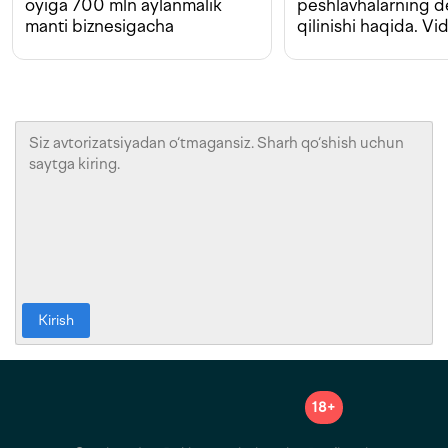
oyiga 700 mln aylanmalik
peshlavhalarning 
manti biznesigacha
qilinishi haqida. Vi
Kirish
18+