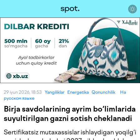
29 iyun 2026, 18:53
Yangiliklar
Energetika
Qonunchilik
На
русском языке
Birja savdolarining ayrim bo‘limlarida
suyultirilgan gazni sotish cheklanadi
Sertifikatsiz mutaxassislar ishlaydigan yoqilg‘i