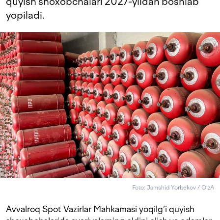
quyish shoxobchalari 2027-yildan boshlab
yopiladi.
Foto: Jamshid Yorbekov / O‘zA
Avvalroq Spot Vazirlar Mahkamasi yoqilg‘i quyish