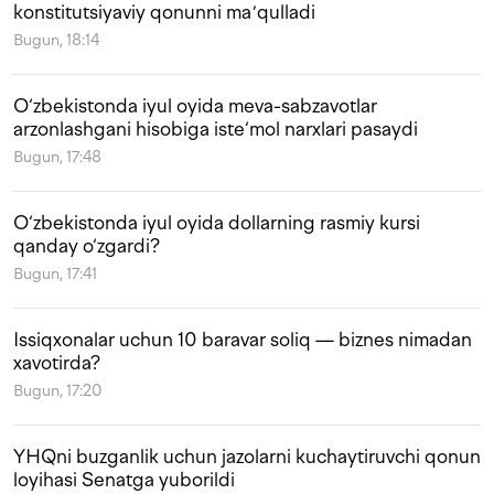
konstitutsiyaviy qonunni maʼqulladi
Bugun, 18:14
O‘zbekistonda iyul oyida meva-sabzavotlar
arzonlashgani hisobiga iste‘mol narxlari pasaydi
Bugun, 17:48
O‘zbekistonda iyul oyida dollarning rasmiy kursi
qanday o‘zgardi?
Bugun, 17:41
Issiqxonalar uchun 10 baravar soliq — biznes nimadan
xavotirda?
Bugun, 17:20
YHQni buzganlik uchun jazolarni kuchaytiruvchi qonun
loyihasi Senatga yuborildi