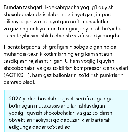
Bundan tashqari, 1-dekabrgacha yoqilg‘i quyish
shoxobchalarida ishlab chiqarilayotgan, import
qilinayotgan va sotilayotgan neft mahsulotlari
va gazning onlayn monitoringini joriy etish bo‘yicha
qaror loyihasini ishlab chiqish vazifasi qo‘yilmoqda.
1-sentabrgacha ish grafigini hisobga olgan holda
muhandis-texnik xodimlarning eng kam shtatini
tasdiqlash rejalashtirilgan. U ham yoqilg‘i quyish
shoxobchalari va gaz to‘ldirish kompressor stansiyalari
(AGTKSH), ham gaz ballonlarini to‘ldirish punktlarini
qamrab oladi.
2027-yildan boshlab tegishli sertifikatga ega
bo‘lmagan mutaxassislar bilan ishlaydigan
yoqilg‘i quyish shoxobchalari va gaz to‘ldirish
obyektlari faoliyati qoidabuzarliklar bartaraf
etilgunga qadar to‘xtatiladi.