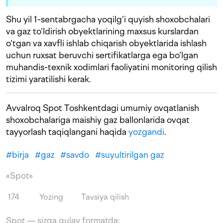
Shu yil 1-sentabrgacha yoqilg‘i quyish shoxobchalari
va gaz to‘ldirish obyektlarining maxsus kurslardan
o‘tgan va xavfli ishlab chiqarish obyektlarida ishlash
uchun ruxsat beruvchi sertifikatlarga ega bo‘lgan
muhandis-texnik xodimlari faoliyatini monitoring qilish
tizimi yaratilishi kerak.
Avvalroq Spot Toshkentdagi umumiy ovqatlanish
shoxobchalariga maishiy gaz ballonlarida ovqat
tayyorlash taqiqlangani haqida
yozgandi
.
#
birja
#
gaz
#
savdo
#
suyultirilgan gaz
«Spot»
174
Yozing
Tavsiya qilish
Spot — sizga qulay formatda: