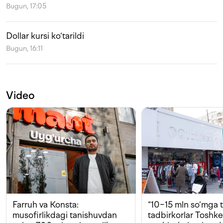
Bugun, 17:05
Dollar kursi ko‘tarildi
Bugun, 16:11
Video
Farruh va Konsta:
“10−15 mln so‘mga t
musofirlikdagi tanishuvdan
tadbirkorlar Toshk