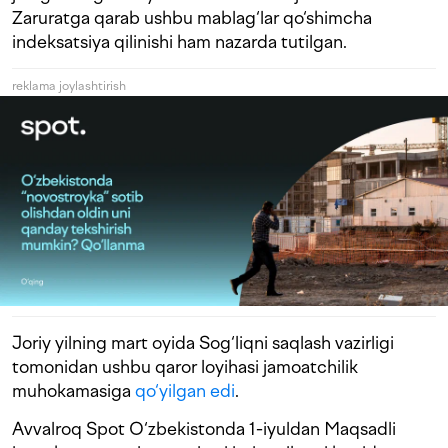
Zaruratga qarab ushbu mablag‘lar qo‘shimcha
indeksatsiya qilinishi ham nazarda tutilgan.
reklama joylashtirish
Joriy yilning mart oyida Sog‘liqni saqlash vazirligi
tomonidan ushbu qaror loyihasi jamoatchilik
muhokamasiga
qo‘yilgan edi
.
Avvalroq Spot O‘zbekistonda 1-iyuldan Maqsadli