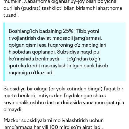
mumkin. Xabarnoma olganlar uy-joy olish bo‘yicha
qurilish (pudrat) tashkiloti bilan birlamchi shartnoma
tuzadi.
Boshlang‘ich badalning 25%i Tibbiyotni
rivojlantirish davlat maqsadli jamg‘armasi,
qolgan qismi esa fuqaroning o‘z mablag‘lari
hisobidan qoplanadi. Subsidiya naqd pul
ko‘rinishida berilmaydi — to‘g‘ridan to‘g‘ri
ipoteka krediti rasmiylashtirilgan bank hisob
raqamiga o‘tkaziladi.
Subsidiya bir oilaga (er yoki xotindan biriga) faqat bir
marta beriladi. Imtiyozdan foydalangan shaxs
keyinchalik ushbu dastur doirasida yana murojaat qila
olmaydi.
Mazkur subsidiyalarni moliyalashtirish uchun
jamg‘armaga har yili 100 mlrd so‘m ajratiladi.