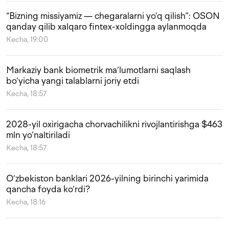
“Bizning missiyamiz — chegaralarni yo‘q qilish”: OSON
qanday qilib xalqaro fintex-xoldingga aylanmoqda
Kecha, 19:00
Markaziy bank biometrik ma‘lumotlarni saqlash
bo‘yicha yangi talablarni joriy etdi
Kecha, 18:57
2028-yil oxirigacha chorvachilikni rivojlantirishga $463
mln yo‘naltiriladi
Kecha, 18:57
O‘zbekiston banklari 2026-yilning birinchi yarimida
qancha foyda ko‘rdi?
Kecha, 18:16