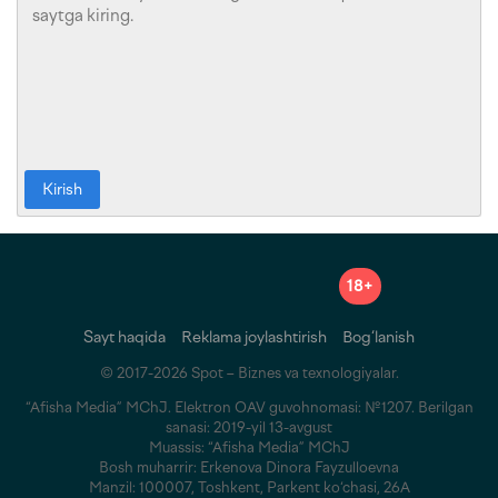
Kirish
18+
Sayt haqida
Reklama joylashtirish
Bog‘lanish
© 2017-2026 Spot – Biznes va texnologiyalar.
“Afisha Media” MChJ. Elektron OAV guvohnomasi: №1207. Berilgan
sanasi: 2019-yil 13-avgust
Muassis: “Afisha Media” MChJ
Bosh muharrir: Erkenova Dinora Fayzulloevna
Manzil: 100007, Toshkent, Parkent ko‘chasi, 26A