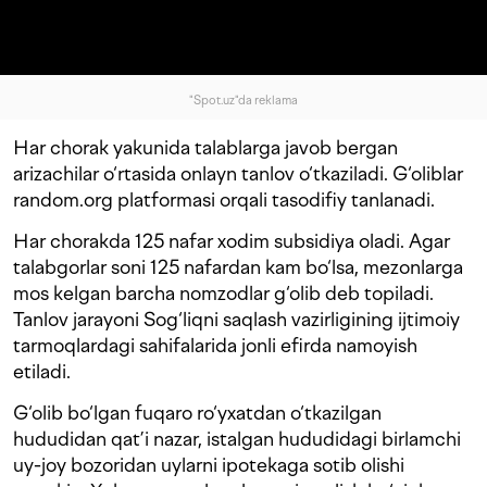
"Spot.uz"da reklama
Har chorak yakunida talablarga javob bergan
arizachilar o‘rtasida onlayn tanlov o‘tkaziladi. G‘oliblar
random.org platformasi orqali tasodifiy tanlanadi.
Har chorakda 125 nafar xodim subsidiya oladi. Agar
talabgorlar soni 125 nafardan kam bo‘lsa, mezonlarga
mos kelgan barcha nomzodlar g‘olib deb topiladi.
Tanlov jarayoni Sog‘liqni saqlash vazirligining ijtimoiy
tarmoqlardagi sahifalarida jonli efirda namoyish
etiladi.
G‘olib bo‘lgan fuqaro ro‘yxatdan o‘tkazilgan
hududidan qat’i nazar, istalgan hududidagi birlamchi
uy-joy bozoridan uylarni ipotekaga sotib olishi