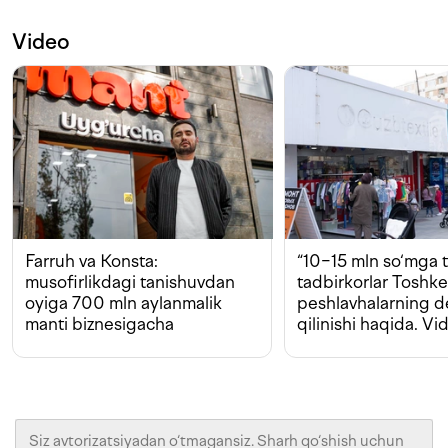
Video
Farruh va Konsta:
“10−15 mln so‘mga t
musofirlikdagi tanishuvdan
tadbirkorlar Toshk
oyiga 700 mln aylanmalik
peshlavhalarning 
manti biznesigacha
qilinishi haqida. Vi