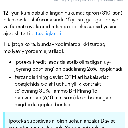
Foto: Sog‘liqni saqlash vazirligi matbout xizmati
12-iyun kuni qabul qilingan hukumat qarori (310-son)
bilan davlat shifoxonalarida 15 yil stajga ega tibbiyot
va farmatsevtika xodimlariga ipoteka subsidiyasini
ajratish tartibi
tasdiqlandi
.
Hujjatga ko‘ra, bunday xodimlarga ikki turdagi
moliyaviy yordam ajratiladi:
ipoteka krediti asosida sotib olinadigan uy-
joyning boshlang‘ich badalining 25%i qoplanadi;
farzandlarining davlat OTMlari bakalavriat
bosqichida o‘qishi uchun yillik kontrakt
to‘lovining 30%i, ammo BHMning 15
baravaridan (6,10 mln so‘m) ko‘p bo‘lmagan
miqdorda qoplab beriladi.
Ipoteka subsidiyasini olish uchun arizalar Davlat
xizmatlari markazlari yoki Yagona interaktiv