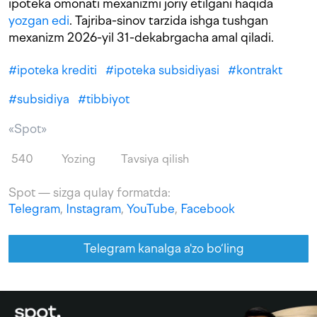
ipoteka omonati mexanizmi joriy etilgani haqida
yozgan edi
. Tajriba-sinov tarzida ishga tushgan
mexanizm 2026-yil 31-dekabrgacha amal qiladi.
#
ipoteka krediti
#
ipoteka subsidiyasi
#
kontrakt
#
subsidiya
#
tibbiyot
«Spot»
540
Yozing
Tavsiya qilish
Spot — sizga qulay formatda:
Telegram
,
Instagram
,
YouTube
,
Facebook
Telegram kanalga a'zo bo‘ling