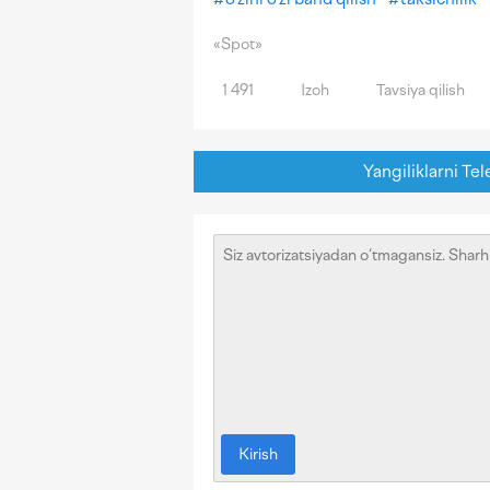
«Spot»
1 491
Izoh
Tavsiya qilish
Yangiliklarni Tel
Kirish