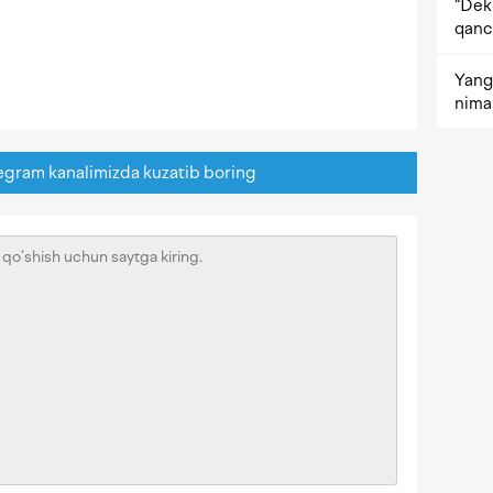
“Dekr
qanc
Yangi
nima 
egram kanalimizda kuzatib boring