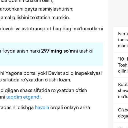
mda qo‘shimchasini olish;
kartochkani qayta rasmiylashtirish;
amal qilishini to‘xtatish mumkin.
ovchi va avtotransport haqidagi ma’lumotlarni
Farru
tani
mant
n foydalanish narxi
297 ming so‘m
ni tashkil
“10−1
Tosh
qilin
i Yagona portal yoki Davlat soliq inspeksiyasi
s sifatida ro‘yxatdan o‘tishi lozim.
Kotib
nd qilgan shaxs sifatida ro‘yxatdan o‘tish
shev
ma’lu
ani
taqdim etgandi
.
raqasini olishga
havola
orqali onlayn ariza
O‘zb
o‘zga