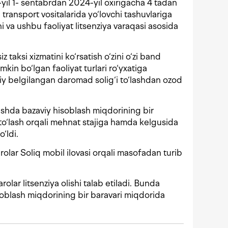
yil 1- sentabrdan 2024-yil oxirigacha 4 tadan
transport vositalarida yo‘lovchi tashuvlariga
shi va ushbu faoliyat litsenziya varaqasi asosida
 taksi xizmatini ko‘rsatish o‘zini o‘zi band
kin bo‘lgan faoliyat turlari ro‘yxatiga
’iy belgilangan daromad solig‘i to‘lashdan ozod
avishda bazaviy hisoblash miqdorining bir
 to‘lash orqali mehnat stajiga hamda kelgusida
‘ldi.
rolar Soliq mobil ilovasi orqali masofadan turib
rolar litsenziya olishi talab etiladi. Bunda
isoblash miqdorining bir baravari miqdorida