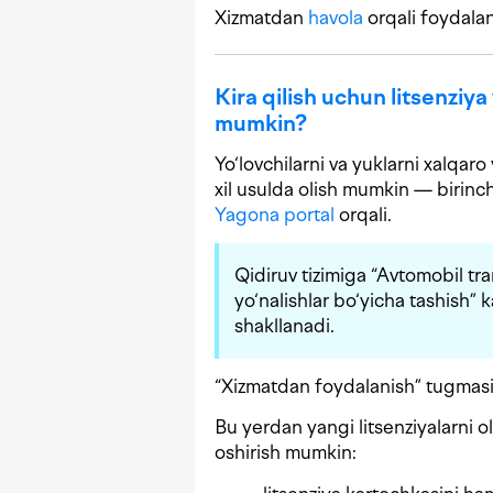
Xizmatdan
havola
orqali foydala
Kira qilish uchun litsenziy
mumkin?
Yo‘lovchilarni va yuklarni xalqaro 
xil usulda olish mumkin — birinchi
Yagona portal
orqali.
Qidiruv tizimiga “Avtomobil tra
yo‘nalishlar bo‘yicha tashish” kal
shakllanadi.
“Xizmatdan foydalanish” tugmasi b
Bu yerdan yangi litsenziyalarni o
oshirish mumkin: