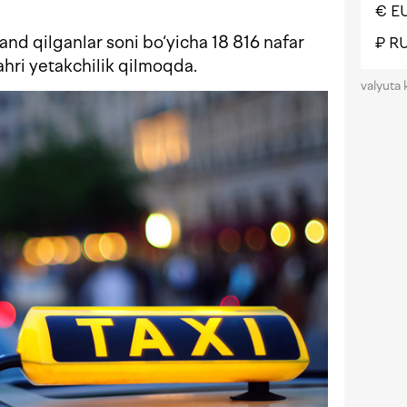
€ E
band qilganlar soni bo‘yicha 18 816 nafar
₽ R
ahri yetakchilik qilmoqda.
valyuta 