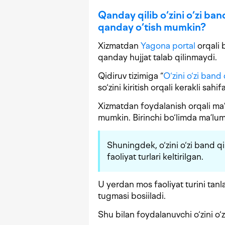
Qanday qilib o‘zini o‘zi ban
qanday o‘tish mumkin?
Xizmatdan
Yagona portal
orqali
qanday hujjat talab qilinmaydi.
Qidiruv tizimiga “
O‘zini o‘zi band
so‘zini kiritish orqali kerakli sahi
Xizmatdan foydalanish orqali ma’l
mumkin. Birinchi bo‘limda ma’lumo
Shuningdek, o‘zini o‘zi band q
faoliyat turlari keltirilgan.
U yerdan mos faoliyat turini tanla
tugmasi bosiiladi.
Shu bilan foydalanuvchi o‘zini o‘z