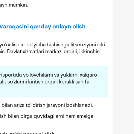
nish mumkin.
a varaqasini qanday onlayn olish
yo‘nalishlar bo‘yicha tashishga litsenziyani ikki
si Davlat xizmatlari markazi orqali, ikkinchisi
nsportida yo‘lovchilarni va yuklarni xalqaro
it so‘zlarini kiritish orqali kerakli sahifa
ilan ariza to‘ldirish jarayoni boshlanadi.
lish bilan birga quyidagilarni ham amalga