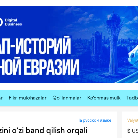
ar
Fikr-mulohazalar
Qo‘llanmalar
Ko‘chmas mulk
Tadbi
На русском языке
Valyut
ini o‘zi band qilish orqali
$ U