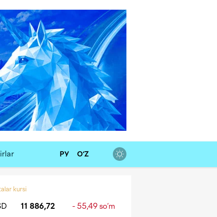
rlar
РУ
O‘Z
alar kursi
SD
11 886,72
- 55,49 so‘m