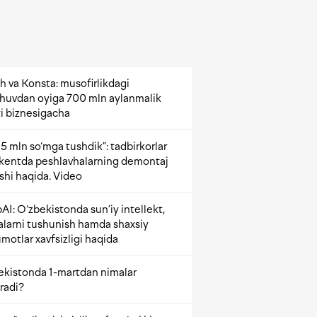
h va Konsta: musofirlikdagi
shuvdan oyiga 700 mln aylanmalik
i biznesigacha
5 mln so‘mga tushdik”: tadbirkorlar
kentda peshlavhalarning demontaj
ishi haqida. Video
AI: O‘zbekistonda sun’iy intellekt,
alarni tushunish hamda shaxsiy
motlar xavfsizligi haqida
ekistonda 1-martdan nimalar
radi?