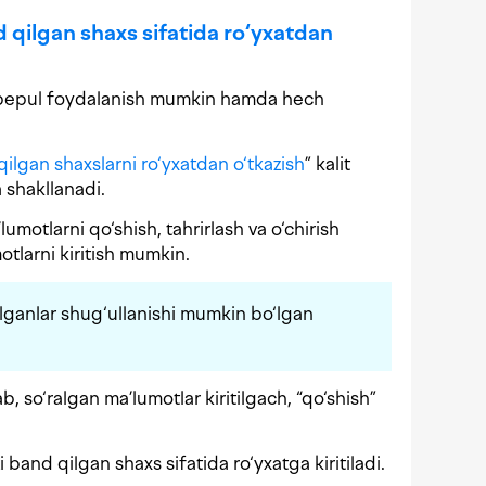
d qilgan shaxs sifatida ro‘yxatdan
 bepul foydalanish mumkin hamda hech
 qilgan shaxslarni ro‘yxatdan o‘tkazish
” kalit
fa shakllanadi.
umotlarni qo‘shish, tahrirlash va o‘chirish
tlarni kiritish mumkin.
ilganlar shug‘ullanishi mumkin bo‘lgan
b, so‘ralgan ma’lumotlar kiritilgach, “qo‘shish”
i band qilgan shaxs sifatida ro‘yxatga kiritiladi.