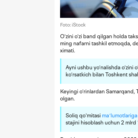
Foto: iStock
O‘zini o‘zi band qilgan holda tak
ming nafarni tashkil etmoqda, 
ximati.
Ayni ushbu yo‘nalishda o‘zini o
ko‘rsatkich bilan Toshkent sha
Keyingi o‘rinlardan Samarqand, T
olgan.
Soliq qoʻmitasi
maʼlumotlariga
stajini hisoblash uchun 2 mlrd 