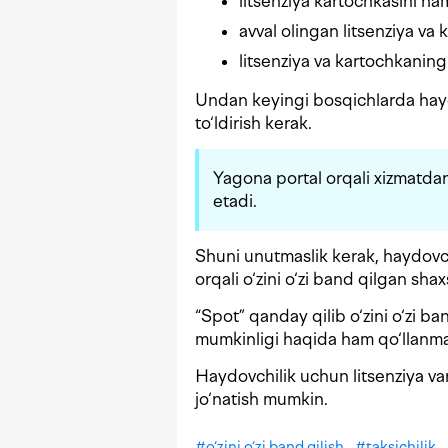
litsenziya kartochkasini ha
avval olingan litsenziya va 
litsenziya va kartochkaning 
Undan keyingi bosqichlarda hayd
to‘ldirish kerak.
Yagona portal orqali xizmatda
etadi.
Shuni unutmaslik kerak, haydovch
orqali o‘zini o‘zi band qilgan shax
“Spot” qanday qilib o‘zini o‘zi ba
mumkinligi haqida ham qo‘llanm
Haydovchilik uchun litsenziya va
jo‘natish mumkin.
#
o‘zini o‘zi band qilish
#
taksichilik