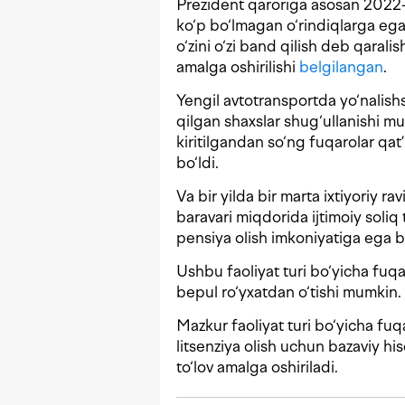
Prezident qaroriga asosan 2022-
ko‘p bo‘lmagan o‘rindiqlarga ega 
o‘zini o‘zi band qilish deb qarali
amalga oshirilishi
belgilangan
.
Yengil avtotransportda yo‘nalishsiz
qilgan shaxslar shug‘ullanishi mum
kiritilgandan so‘ng fuqarolar qat
bo‘ldi.
Va bir yilda bir marta ixtiyoriy r
baravari miqdorida ijtimoiy soliq
pensiya olish imkoniyatiga ega bo
Ushbu faoliyat turi bo‘yicha fuqa
bepul ro‘yxatdan o‘tishi mumkin.
Mazkur faoliyat turi bo‘yicha fuqa
litsenziya olish uchun bazaviy h
to‘lov amalga oshiriladi.