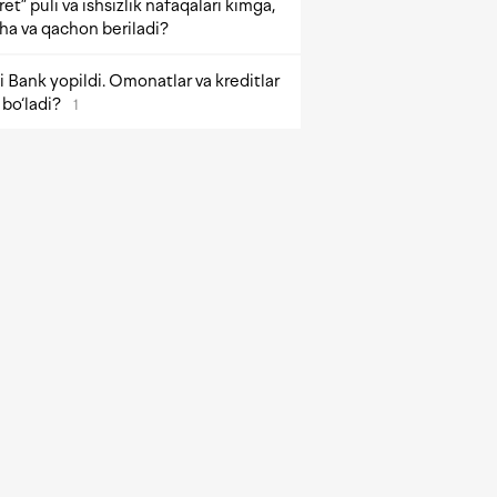
et” puli va ishsizlik nafaqalari kimga,
ha va qachon beriladi?
 Bank yopildi. Omonatlar va kreditlar
bo‘ladi?
1