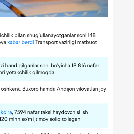
sichilik bilan shug‘ullanayotganlar soni 148
deya
xabar berdi
Transport vazirligi matbuot
‘zi band qilganlar soni bo‘yicha 18 816 nafar
hri yetakchilik qilmoqda.
oshkent, Buxoro hamda Andijon viloyatlari joy
 koʻra
, 7594 nafar taksi haydovchisi ish
120 mlnn so‘m ijtimoy soliq to‘lagan.