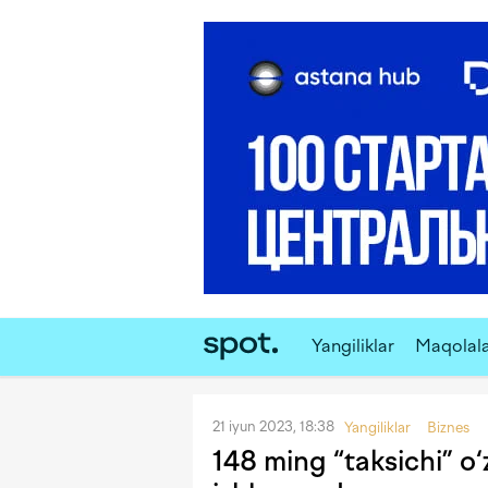
Yangiliklar
Maqolal
21 iyun 2023, 18:38
Yangiliklar
Biznes
148 ming “taksichi” o‘z