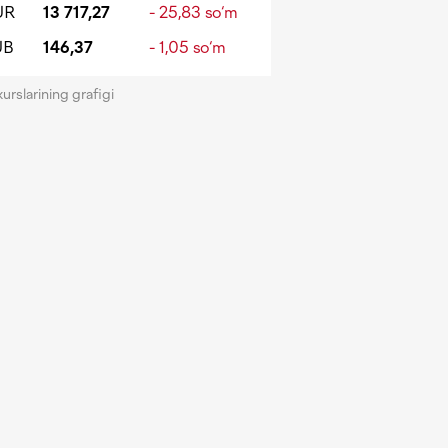
UR
13 717,27
- 25,83 so‘m
UB
146,37
- 1,05 so‘m
kurslarining grafigi