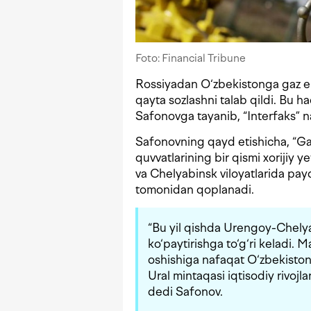
Foto: Financial Tribune
Rossiyadan O‘zbekistonga gaz eks
qayta sozlashni talab qildi. Bu 
Safonovga tayanib, “Interfaks” n
Safonovning qayd etishicha, “G
quvvatlarining bir qismi xorijiy y
va Chelyabinsk viloyatlarida pa
tomonidan qoplanadi.
“Bu yil qishda Urengoy-Chelyab
ko‘paytirishga to‘g‘ri keladi. 
oshishiga nafaqat O‘zbekistong
Ural mintaqasi iqtisodiy rivojl
dedi Safonov.