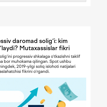
siv daromad solig‘i: kim
‘laydi? Mutaxassislar fikri
solig‘ini progressiv shkalaga o‘tkazishni taklif
echa bor muhokama qilingan. Spot ushbu
ningdek, 2019-yilgi soliq islohoti natijalari
lahatchisi fikrini o‘rgandi.