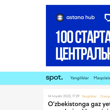
Yangiliklar
Maqolal
14 noyabr 2023, 17:29
Yangiliklar
Energe
O‘zbekistonga gaz yet