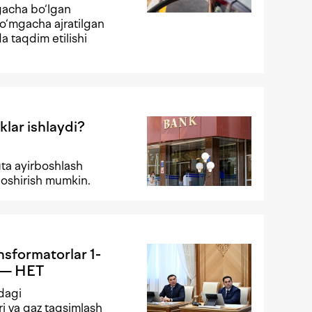
gacha bo‘lgan
o‘mgacha ajratilgan
da taqdim etilishi
klar ishlaydi?
ta ayirboshlash
 oshirish mumkin.
ansformatorlar 1-
i — HET
adagi
ri va gaz taqsimlash