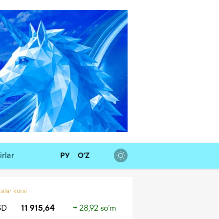
rlar
РУ
O‘Z
alar kursi
SD
11 915,64
+ 28,92 so‘m