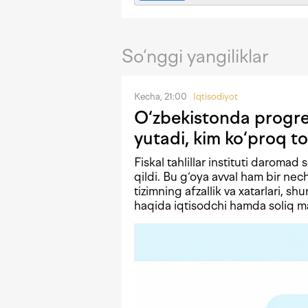
So‘nggi yangiliklar
Kecha, 21:00
Iqtisodiyot
O‘zbekistonda progres
yutadi, kim ko‘proq to
Fiskal tahlillar instituti daromad 
qildi. Bu g‘oya avval ham bir n
tizimning afzallik va xatarlari, shu
haqida iqtisodchi hamda soliq mas