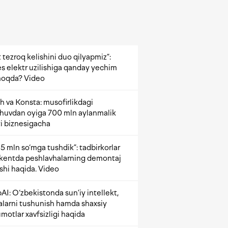
 tezroq kelishini duo qilyapmiz”:
s elektr uzilishiga qanday yechim
oqda? Video
h va Konsta: musofirlikdagi
shuvdan oyiga 700 mln aylanmalik
i biznesigacha
5 mln so‘mga tushdik”: tadbirkorlar
kentda peshlavhalarning demontaj
ishi haqida. Video
AI: O‘zbekistonda sun’iy intellekt,
alarni tushunish hamda shaxsiy
motlar xavfsizligi haqida