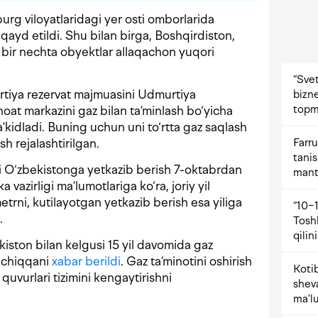
rg viloyatlaridagi yer osti omborlarida
qayd etildi. Shu bilan birga, Boshqirdiston,
i bir nechta obyektlar allaqachon yuqori
“Svet
tiya rezervat majmuasini Udmurtiya
bizne
topm
oat markazini gaz bilan ta’minlash bo‘yicha
ta’kidladi. Buning uchun uni to‘rtta gaz saqlash
Farru
h rejalashtirilgan.
tani
li O‘zbekistonga yetkazib berish 7-oktabrdan
mant
 vazirligi ma’lumotlariga ko‘ra, joriy yil
trni, kutilayotgan yetkazib berish esa yiliga
“10−1
.
Tosh
qilin
kiston bilan kelgusi 15 yil davomida gaz
b chiqqani
xabar berildi
. Gaz ta’minotini oshirish
Kotib
vurlari tizimini kengaytirishni
shev
ma’lu