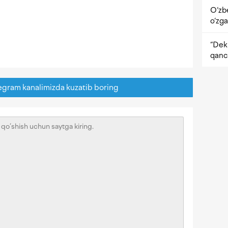
O‘zb
o‘zga
“Dekr
qanc
egram kanalimizda kuzatib boring