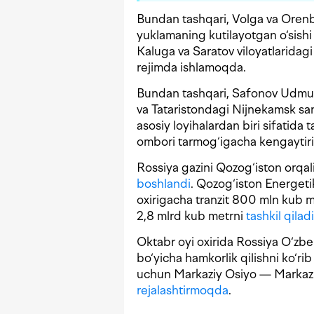
Bundan tashqari, Volga va Orenbu
yuklamaning kutilayotgan o‘sishi 
Kaluga va Saratov viloyatlaridag
rejimda ishlamoqda.
Bundan tashqari, Safonov Udmur
va Tataristondagi Nijnekamsk san
asosiy loyihalardan biri sifatida 
ombori tarmog‘igacha kengaytiris
Rossiya gazini Qozog‘iston orqa
boshlandi
. Qozog‘iston Energetika
oxirigacha tranzit 800 mln kub me
2,8 mlrd kub metrni
tashkil qiladi
Oktabr oyi oxirida Rossiya O‘zbe
bo‘yicha hamkorlik qilishni ko‘ri
uchun Markaziy Osiyo — Markaz qu
rejalashtirmoqda
.