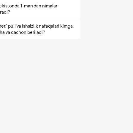
ekistonda 1-martdan nimalar
radi?
et” puli va ishsizlik nafaqalari kimga,
ha va qachon beriladi?