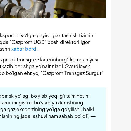
portini yo‘lga qo‘yish gaz tashish tizimini
haqda “Gazprom UGS” bosh direktori Igor
ashri
xabar berdi
.
azprom Transgaz Ekaterinburg” kompaniyasi
etkazib berishga yo‘naltiriladi. Sverdlovsk
ydo bo‘lgan ehtiyoj “Gazprom Transgaz Surgut”
insk yo‘lagi bo‘ylab yoqilg‘i ta’minotini
Mazkur magistral bo‘ylab yuklanishning
a gaz eksportining yo‘lga qo‘yilishi, balki
anishining jadallashuvi ham sabab bo‘ldi”, —