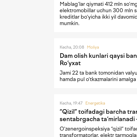
Mablag‘lar qiymati 412 mln so‘m
elektromobillar uchun 300 mln s
kreditlar bo‘yicha ikki yil davomi
mumkin.
Kecha, 20:08
Moliya
Dam olish kunlari qaysi ban
Ro‘yxat
Jami 22 ta bank tomonidan valyu
hamda pul o‘tkazmalarini amalga
Kecha, 19:47
Energetika
“Qizil” toifadagi barcha tr
sentabrgacha ta‘mirlanad
O‘zenergoinspeksiya “qizil” toif
transformatorlar, elektr tarmoqla