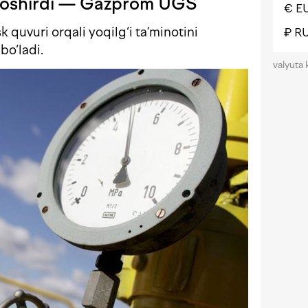
i oshirdi — Gazprom UGS
€ E
quvuri orqali yoqilg‘i ta’minotini
₽ R
bo‘ladi.
valyuta 