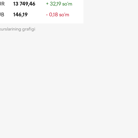
UR
13 749,46
+ 32,19 so‘m
UB
146,19
- 0,18 so‘m
kurslarining grafigi