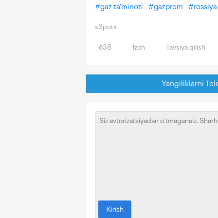
#
gaz ta'minoti
#
gazprom
#
rossiya
«Spot»
638
Izoh
Tavsiya qilish
Yangiliklarni Tel
Kirish