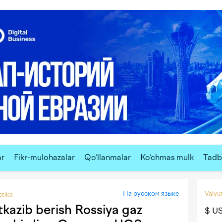
ar
Fikr-mulohazalar
Qo‘llanmalar
Ko‘chmas mulk
Tadbi
На русском языке
Valyut
tika
kazib berish Rossiya gaz
$ U