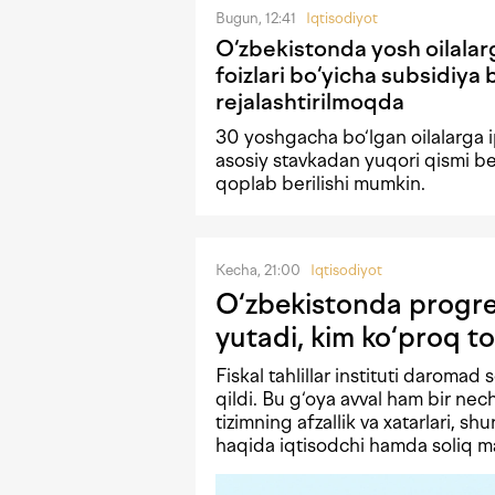
Bugun, 12:41
Iqtisodiyot
O‘zbekistonda yosh oilalar
foizlari bo‘yicha subsidiya 
rejalashtirilmoqda
30 yoshgacha bo‘lgan oilalarga i
asosiy stavkadan yuqori qismi b
qoplab berilishi mumkin.
Kecha, 21:00
Iqtisodiyot
O‘zbekistonda progres
yutadi, kim ko‘proq to
Fiskal tahlillar instituti daromad 
qildi. Bu g‘oya avval ham bir n
tizimning afzallik va xatarlari, shu
haqida iqtisodchi hamda soliq mas