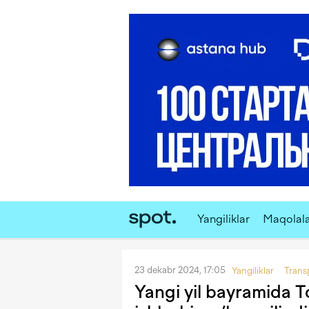
Yangiliklar
Maqolal
23 dekabr 2024, 17:05
Yangiliklar
Trans
Yangi yil bayramida 