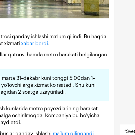
rosi qanday ishlashi ma’lum qilindi. Bu haqda
t xizmati
xabar berdi
.
lar qatnovi hamda metro harakati belgilangan
i marta 31-dekabr kuni tonggi 5:00dan 1-
o‘lovchilarga xizmat ko‘rsatadi. Shu kuni
agidan 2 soatga uzaytiriladi.
h kunlarida metro poyezdlarining harakat
 amalga oshirilmoqda. Kompaniya bu bo‘yicha
qayd etdi.
“Svet
buslar qanday ishlashi
ma’lum qilingandi
.