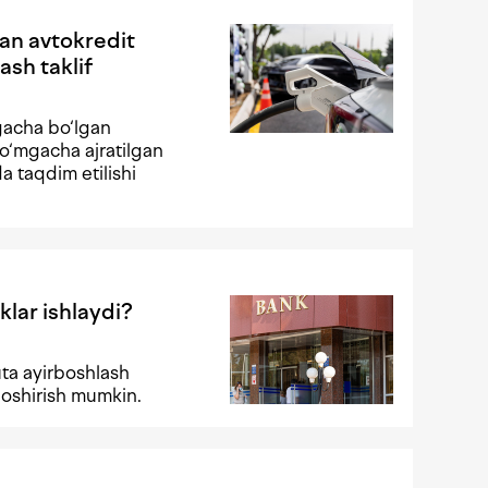
gan avtokredit
ash taklif
gacha bo‘lgan
o‘mgacha ajratilgan
da taqdim etilishi
klar ishlaydi?
ta ayirboshlash
 oshirish mumkin.