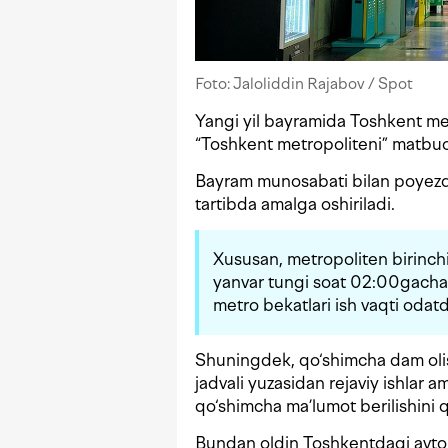
Foto: Jaloliddin Rajabov / Spot
Yangi yil bayramida Toshkent met
“Toshkent metropoliteni” matbuo
Bayram munosabati bilan poyezd
tartibda amalga oshiriladi.
Xususan, metropoliten birinch
yanvar tungi soat 02:00gacha y
metro bekatlari ish vaqti odatd
Shuningdek, qo‘shimcha dam olis
jadvali yuzasidan rejaviy ishlar
qo‘shimcha ma’lumot berilishini 
Bundan oldin Toshkentdagi avto