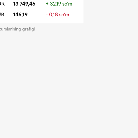
UR
13 749,46
+ 32,19 so‘m
UB
146,19
- 0,18 so‘m
kurslarining grafigi