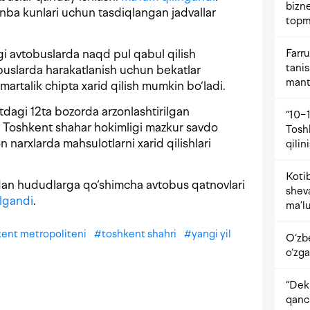
bizne
ba kunlari uchun tasdiqlangan jadvallar
topm
Farru
i avtobuslarda naqd pul qabul qilish
tani
buslarda harakatlanish uchun bekatlar
mant
 martalik chipta xarid qilish mumkin bo‘ladi.
dagi 12ta bozorda arzonlashtirilgan
“10−1
. Toshkent shahar hokimligi mazkur savdo
Tosh
n narxlarda mahsulotlarni xarid qilishlari
qilin
Kotib
dan hududlarga qo‘shimcha avtobus qatnovlari
shev
ilgandi
.
ma’lu
ent metropoliteni
#
toshkent shahri
#
yangi yil
O‘zb
o‘zga
“Dekr
qanc