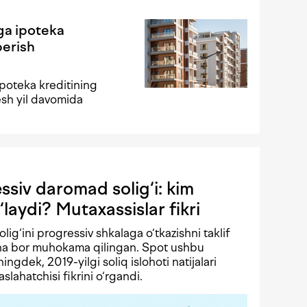
ga ipoteka
berish
poteka kreditining
esh yil davomida
siv daromad solig‘i: kim
‘laydi? Mutaxassislar fikri
solig‘ini progressiv shkalaga o‘tkazishni taklif
echa bor muhokama qilingan. Spot ushbu
ningdek, 2019-yilgi soliq islohoti natijalari
lahatchisi fikrini o‘rgandi.