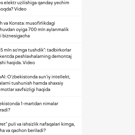
s elektr uzilishiga qanday yechim
oqda? Video
h va Konsta: musofirlikdagi
shuvdan oyiga 700 mln aylanmalik
i biznesigacha
5 mln so‘mga tushdik”: tadbirkorlar
kentda peshlavhalarning demontaj
ishi haqida. Video
AI: O‘zbekistonda sun’iy intellekt,
alarni tushunish hamda shaxsiy
motlar xavfsizligi haqida
ekistonda 1-martdan nimalar
radi?
et” puli va ishsizlik nafaqalari kimga,
ha va qachon beriladi?