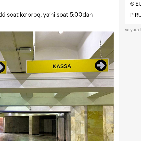
€ E
ki soat ko‘proq, ya’ni soat 5:00dan
₽ R
valyuta 