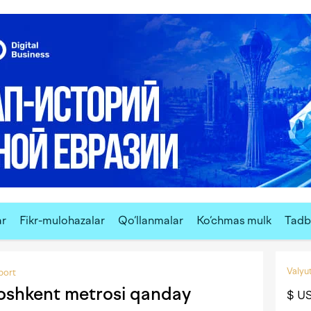
ar
Fikr-mulohazalar
Qo‘llanmalar
Ko‘chmas mulk
Tadbi
Valyut
port
Toshkent metrosi qanday
$ U