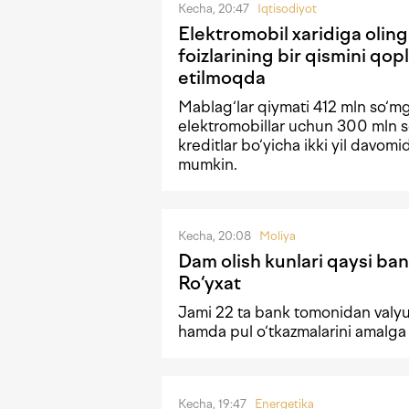
Kecha, 20:47
Iqtisodiyot
Elektromobil xaridiga olin
foizlarining bir qismini qopl
etilmoqda
Mablag‘lar qiymati 412 mln so‘m
elektromobillar uchun 300 mln s
kreditlar bo‘yicha ikki yil davomi
mumkin.
Kecha, 20:08
Moliya
Dam olish kunlari qaysi ban
Ro‘yxat
Jami 22 ta bank tomonidan valyu
hamda pul o‘tkazmalarini amalga
Kecha, 19:47
Energetika