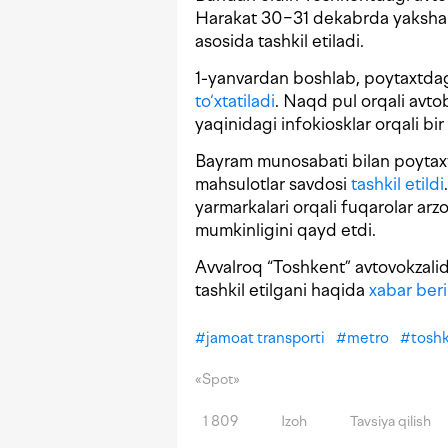
Harakat 30−31 dekabrda yakshan
asosida tashkil etiladi.
1-yanvardan boshlab, poytaxtdag
to‘xtatiladi
. Naqd pul orqali avto
yaqinidagi infokiosklar orqali bir
Bayram munosabati bilan poytaxt
mahsulotlar savdosi
tashkil etildi
yarmarkalari orqali fuqarolar arzo
mumkinligini qayd etdi.
Avvalroq “Toshkent” avtovokzali
tashkil etilgani haqida
xabar ber
#
jamoat transporti
#
metro
#
toshk
«Spot»
1 809
Izoh
Tavsiya qilish