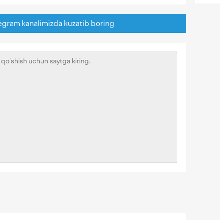
egram kanalimizda kuzatib boring