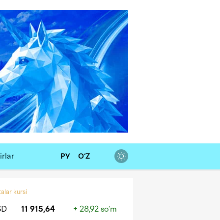
rlar
РУ
O‘Z
alar kursi
SD
11 915,64
+ 28,92 so‘m