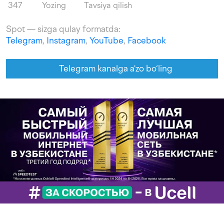
347
Yozing
Tavsiya qilish
Spot — sizga qulay formatda:
Telegram
,
Instagram
,
YouTube
,
Facebook
Telegram kanalga a'zo bo‘ling