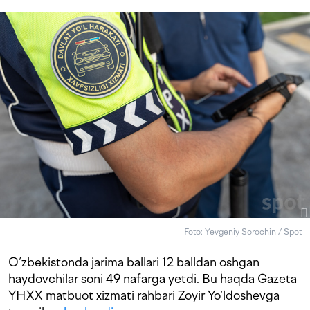
Foto: Yevgeniy Sorochin / Spot
O‘zbekistonda jarima ballari 12 balldan oshgan
haydovchilar soni 49 nafarga yetdi. Bu haqda Gazeta
YHXX matbuot xizmati rahbari Zoyir Yo‘ldoshevga