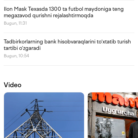
Ilon Mask Texasda 1300 ta futbol maydoniga teng
megazavod qurishni rejalashtirmoqda
Bugun, 11:31
Tadbirkorlarning bank hisobvaraqlarini to‘xtatib turish
tartibi o‘zgaradi
Bugun, 10:54
Video