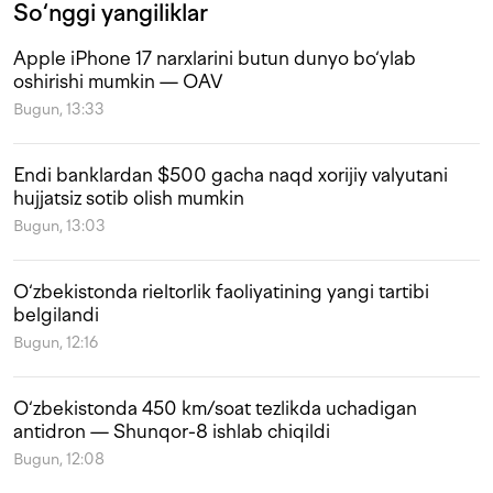
So‘nggi yangiliklar
Apple iPhone 17 narxlarini butun dunyo bo‘ylab
oshirishi mumkin — OAV
Bugun, 13:33
Endi banklardan $500 gacha naqd xorijiy valyutani
hujjatsiz sotib olish mumkin
Bugun, 13:03
O‘zbekistonda rieltorlik faoliyatining yangi tartibi
belgilandi
Bugun, 12:16
O‘zbekistonda 450 km/soat tezlikda uchadigan
antidron — Shunqor-8 ishlab chiqildi
Bugun, 12:08