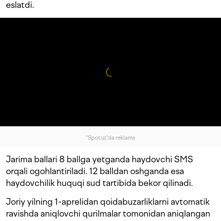
eslatdi.
"Spot.uz"da reklama
Jarima ballari 8 ballga yetganda haydovchi SMS
orqali ogohlantiriladi. 12 balldan oshganda esa
haydovchilik huquqi sud tartibida bekor qilinadi.
Joriy yilning 1-aprelidan qoidabuzarliklarni avtomatik
ravishda aniqlovchi qurilmalar tomonidan aniqlangan