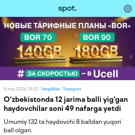
8 may 2026, 18:23
Yangiliklar
Transport
O‘zbekistonda 12 jarima balli yig‘gan
haydovchilar soni 49 nafarga yetdi
Umumiy 132 ta haydovchi 8 balldan yuqori
ball olgan.