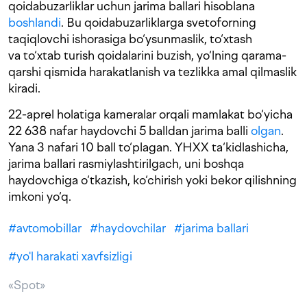
qoidabuzarliklar uchun jarima ballari hisoblana
boshlandi
. Bu qoidabuzarliklarga svetoforning
taqiqlovchi ishorasiga bo‘ysunmaslik, to‘xtash
va to‘xtab turish qoidalarini buzish, yo‘lning qarama-
qarshi qismida harakatlanish va tezlikka amal qilmaslik
kiradi.
22-aprel holatiga kameralar orqali mamlakat bo‘yicha
22 638 nafar haydovchi 5 balldan jarima balli
olgan
.
Yana 3 nafari 10 ball to‘plagan. YHXX ta‘kidlashicha,
jarima ballari rasmiylashtirilgach, uni boshqa
haydovchiga o‘tkazish, ko‘chirish yoki bekor qilishning
imkoni yo‘q.
#
avtomobillar
#
haydovchilar
#
jarima ballari
#
yo'l harakati xavfsizligi
«Spot»