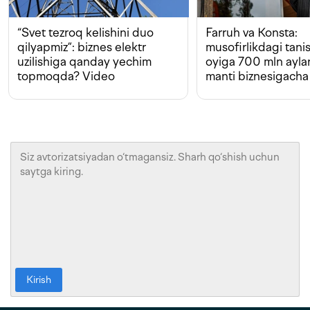
“Svet tezroq kelishini duo
Farruh va Konsta:
qilyapmiz”: biznes elektr
musofirlikdagi tan
uzilishiga qanday yechim
oyiga 700 mln ayla
topmoqda? Video
manti biznesigacha
Kirish