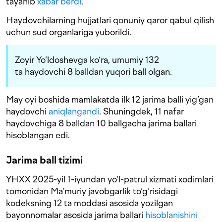
tayanib
xabar berdi
.
Haydovchilarning hujjatlari qonuniy qaror qabul qilish
uchun sud organlariga yuborildi.
Zoyir Yo‘ldoshevga ko‘ra, umumiy 132
ta haydovchi 8 balldan yuqori ball olgan.
May oyi boshida mamlakatda ilk 12 jarima balli yig‘gan
haydovchi
aniqlangandi
. Shuningdek, 11 nafar
haydovchiga 8 balldan 10 ballgacha jarima ballari
hisoblangan edi.
Jarima ball tizimi
YHXX 2025-yil 1-iyundan yo‘l-patrul xizmati xodimlari
tomonidan Ma’muriy javobgarlik to‘g‘risidagi
kodeksning 12 ta moddasi asosida yozilgan
bayonnomalar asosida jarima ballari
hisoblanishini