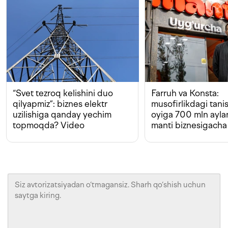
“Svet tezroq kelishini duo
Farruh va Konsta:
qilyapmiz”: biznes elektr
musofirlikdagi tan
uzilishiga qanday yechim
oyiga 700 mln ayla
topmoqda? Video
manti biznesigacha