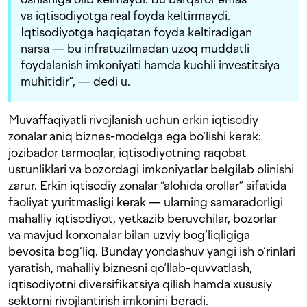
va iqtisodiyotga real foyda keltirmaydi.
Iqtisodiyotga haqiqatan foyda keltiradigan
narsa — bu infratuzilmadan uzoq muddatli
foydalanish imkoniyati hamda kuchli investitsiya
muhitidir”, — dedi u.
Muvaffaqiyatli rivojlanish uchun erkin iqtisodiy
zonalar aniq biznes-modelga ega bo‘lishi kerak:
jozibador tarmoqlar, iqtisodiyotning raqobat
ustunliklari va bozordagi imkoniyatlar belgilab olinishi
zarur. Erkin iqtisodiy zonalar “alohida orollar” sifatida
faoliyat yuritmasligi kerak — ularning samaradorligi
mahalliy iqtisodiyot, yetkazib beruvchilar, bozorlar
va mavjud korxonalar bilan uzviy bog‘liqligiga
bevosita bog‘liq. Bunday yondashuv yangi ish o‘rinlari
yaratish, mahalliy biznesni qo‘llab-quvvatlash,
iqtisodiyotni diversifikatsiya qilish hamda xususiy
sektorni rivojlantirish imkonini beradi.