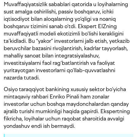
Muvaffaqiyatsizlik sabablari qatorida u loyihalarning
sust amalga oshirilishi, passiv boshqaruv, ichki
iqtisodiyot bilan aloqalarning yo‘qligi va noaniq
boshqaruv tizimini sanab o‘tdi. Ekspert EIZning
muvaffaqiyatli modeli ekotizimli bo‘lishi kerakligini
ta‘kidladi. Bu “yakor” investorlarni jalb etish, yetkazib
beruvchilar bazasini rivojlantirish, kadrlar tayyorlash,
mahalliy sanoat bilan integratsiyalashuv,
investitsiyalarni faol rag‘batlantirish va faoliyat
yuritayotgan investorlarni qo‘llab-quvvatlashni
nazarda tutadi.
Osiyo taraqqiyot bankining xususiy sektor bo‘yicha
mintaqaviy rahbari Enriko Pinali ham zonalar
investorlar uchun boshqa maydonchalardan qanday
ajralib turishi mumkinligi haqida gapirdi. Ekspertning
fikricha, loyihalar uchun raqobat sharoitida avvalgi
yondashuv endi ish bermaydi.