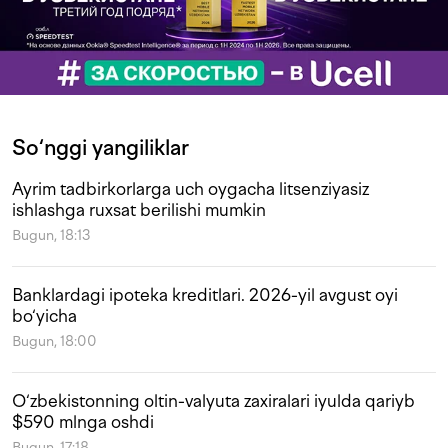
So‘nggi yangiliklar
Ayrim tadbirkorlarga uch oygacha litsenziyasiz
ishlashga ruxsat berilishi mumkin
Bugun, 18:13
Banklardagi ipoteka kreditlari. 2026-yil avgust oyi
bo‘yicha
Bugun, 18:00
O‘zbekistonning oltin-valyuta zaxiralari iyulda qariyb
$590 mlnga oshdi
Bugun, 17:18