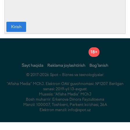
Kirish
18+
Sayt haqida
Reklama joylashtirish
Bog‘lanish
© 2017-2026 Spot – Biznes va texnologiyalar.
“Afisha Media” MChJ. Elektron OAV guvohnomasi: №1207. Berilgan
sanasi: 2019-yil 13-avgust
Muassis: “Afisha Media” MChJ
Bosh muharrir: Erkenova Dinora Fayzulloevna
Manzil: 100007, Toshkent, Parkent ko‘chasi, 26A
Elektron manzil: info@spot.uz