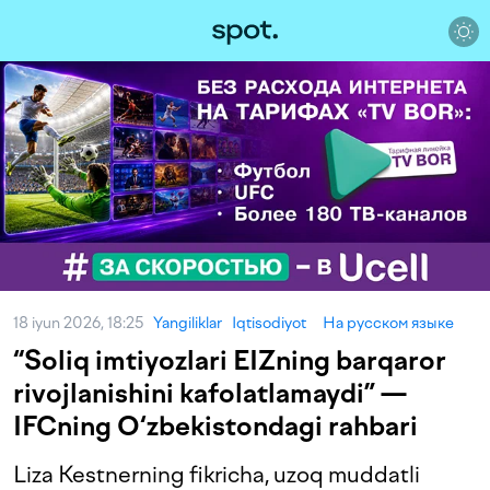
18 iyun 2026, 18:25
Yangiliklar
Iqtisodiyot
На русском языке
“Soliq imtiyozlari EIZning barqaror
rivojlanishini kafolatlamaydi” —
IFCning O‘zbekistondagi rahbari
Liza Kestnerning fikricha, uzoq muddatli