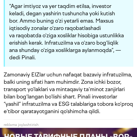
“Agar imtiyoz va yer taqdim etilsa, investor
keladi, degan yashirin tushuncha yoki kutish
bor. Ammo buning o‘zi yetarli emas. Maxsus
iqtisodiy zonalar o‘zaro raqobatlashadi
va raqobatda o‘ziga xosliklar hisobiga ustunlikka
erishish kerak. Infratuzilma va o‘zaro bog‘liqlik
ana shunday o‘ziga xosliklarga aylanmoqda”, —
dedi Pinali.
Zamonaviy EIZlar uchun nafaqat bazaviy infratuzilma,
balki uning sifati ham muhimdir. Zona ichki bozor,
transport yo‘laklari va mintaqaviy ta‘minot zanjirlari
bilan bog‘langan bo‘lishi shart. Pinali investorlar
“yashil” infratuzilma va ESG talablariga tobora ko‘proq
e‘tibor qaratayotganini qo‘shimcha qildi.
reklama joylashtirish