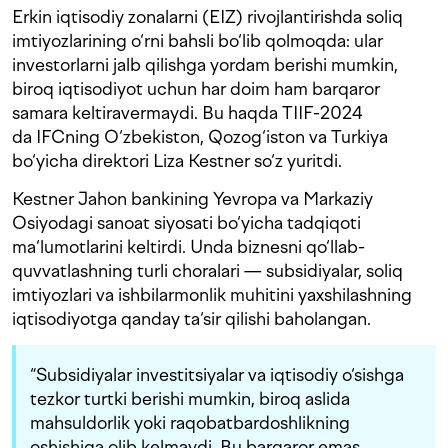
Erkin iqtisodiy zonalarni (EIZ) rivojlantirishda soliq
imtiyozlarining o‘rni bahsli bo‘lib qolmoqda: ular
investorlarni jalb qilishga yordam berishi mumkin,
biroq iqtisodiyot uchun har doim ham barqaror
samara keltiravermaydi. Bu haqda TIIF-2024
da IFCning O‘zbekiston, Qozog‘iston va Turkiya
bo‘yicha direktori Liza Kestner so‘z yuritdi.
Kestner Jahon bankining Yevropa va Markaziy
Osiyodagi sanoat siyosati bo‘yicha tadqiqoti
ma‘lumotlarini keltirdi. Unda biznesni qo‘llab-
quvvatlashning turli choralari — subsidiyalar, soliq
imtiyozlari va ishbilarmonlik muhitini yaxshilashning
iqtisodiyotga qanday ta‘sir qilishi baholangan.
“Subsidiyalar investitsiyalar va iqtisodiy o‘sishga
tezkor turtki berishi mumkin, biroq aslida
mahsuldorlik yoki raqobatbardoshlikning
oshishiga olib kelmaydi. Bu barqaror emas