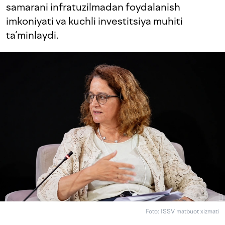
samarani infratuzilmadan foydalanish
imkoniyati va kuchli investitsiya muhiti
ta‘minlaydi.
Foto: ISSV matbuot xizmati