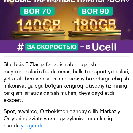
Shu bois EIZlarga faqat ishlab chiqarish
maydonchalari sifatida emas, balki transport yo‘laklari,
yetkazib beruvchilar va mintaqaviy bozorlarga chiqish
imkoniyatiga ega bo‘lgan kengroq iqtisodiy tizimning
bir qismi sifatida qarash muhim, deya qayd etdi
ekspert.
Spot, avvalroq, O‘zbekiston qanday qilib Markaziy
Osiyoning aviatsiya xabiga aylanishi mumkinligi
haqida
yozgandi
.