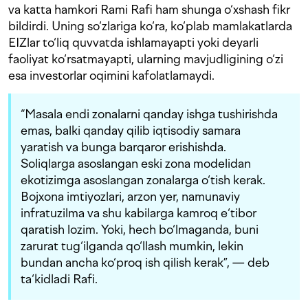
va katta hamkori Rami Rafi ham shunga o‘xshash fikr
bildirdi. Uning so‘zlariga ko‘ra, ko‘plab mamlakatlarda
EIZlar to‘liq quvvatda ishlamayapti yoki deyarli
faoliyat ko‘rsatmayapti, ularning mavjudligining o‘zi
esa investorlar oqimini kafolatlamaydi.
“Masala endi zonalarni qanday ishga tushirishda
emas, balki qanday qilib iqtisodiy samara
yaratish va bunga barqaror erishishda.
Soliqlarga asoslangan eski zona modelidan
ekotizimga asoslangan zonalarga o‘tish kerak.
Bojxona imtiyozlari, arzon yer, namunaviy
infratuzilma va shu kabilarga kamroq e‘tibor
qaratish lozim. Yoki, hech bo‘lmaganda, buni
zarurat tug‘ilganda qo‘llash mumkin, lekin
bundan ancha ko‘proq ish qilish kerak”, — deb
ta‘kidladi Rafi.