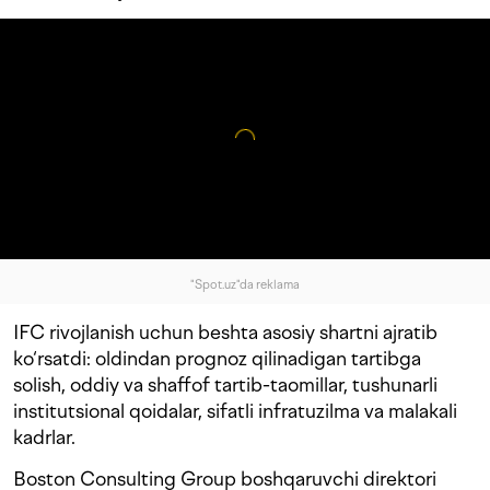
"Spot.uz"da reklama
IFC rivojlanish uchun beshta asosiy shartni ajratib
ko‘rsatdi: oldindan prognoz qilinadigan tartibga
solish, oddiy va shaffof tartib-taomillar, tushunarli
institutsional qoidalar, sifatli infratuzilma va malakali
kadrlar.
Boston Consulting Group boshqaruvchi direktori