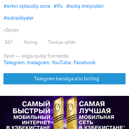
#
erkin iqtisodiy zona
#
ifc
#
soliq imtiyozlari
#
subsidiyalar
«Spot»
267
Yozing
Tavsiya qilish
Spot — sizga qulay formatda:
Telegram
,
Instagram
,
YouTube
,
Facebook
Telegram kanalga a'zo bo‘ling