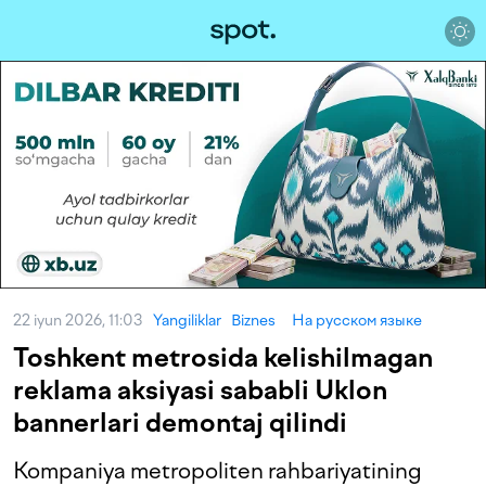
22 iyun 2026, 11:03
Yangiliklar
Biznes
На русском языке
Toshkent metrosida kelishilmagan
reklama aksiyasi sababli Uklon
bannerlari demontaj qilindi
Kompaniya metropoliten rahbariyatining