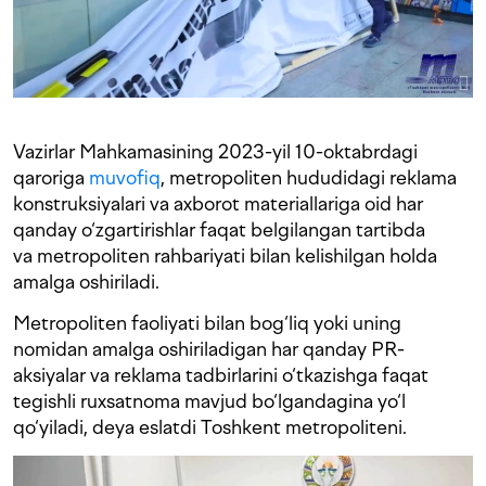
Vazirlar Mahkamasining 2023-yil 10-oktabrdagi
qaroriga
muvofiq
, metropoliten hududidagi reklama
konstruksiyalari va axborot materiallariga oid har
qanday o‘zgartirishlar faqat belgilangan tartibda
va metropoliten rahbariyati bilan kelishilgan holda
amalga oshiriladi.
Metropoliten faoliyati bilan bog‘liq yoki uning
nomidan amalga oshiriladigan har qanday PR-
aksiyalar va reklama tadbirlarini o‘tkazishga faqat
tegishli ruxsatnoma mavjud bo‘lgandagina yo‘l
qo‘yiladi, deya eslatdi Toshkent metropoliteni.