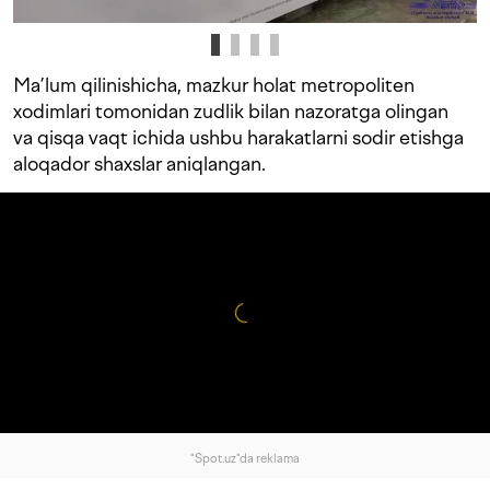
Ma’lum qilinishicha, mazkur holat metropoliten
xodimlari tomonidan zudlik bilan nazoratga olingan
va qisqa vaqt ichida ushbu harakatlarni sodir etishga
aloqador shaxslar aniqlangan.
"Spot.uz"da reklama