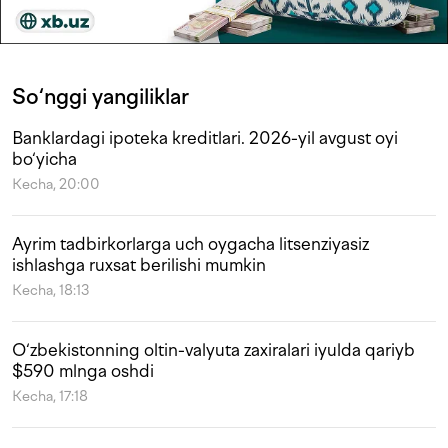
So‘nggi yangiliklar
Banklardagi ipoteka kreditlari. 2026-yil avgust oyi
bo‘yicha
Kecha, 20:00
Ayrim tadbirkorlarga uch oygacha litsenziyasiz
ishlashga ruxsat berilishi mumkin
Kecha, 18:13
O‘zbekistonning oltin-valyuta zaxiralari iyulda qariyb
$590 mlnga oshdi
Kecha, 17:18