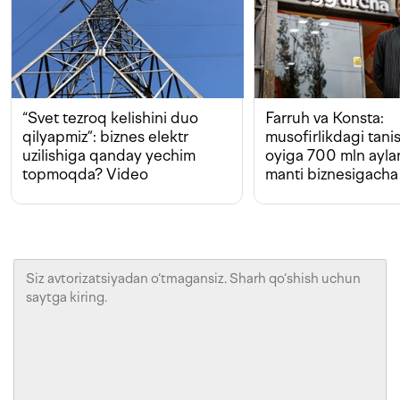
“Svet tezroq kelishini duo
Farruh va Konsta:
qilyapmiz”: biznes elektr
musofirlikdagi tan
uzilishiga qanday yechim
oyiga 700 mln ayla
topmoqda? Video
manti biznesigacha