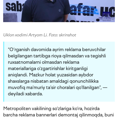
Uklon xodimi Artyom Li. Foto: skrinshot
“O‘rganish davomida ayrim reklama beruvchilar
belgilangan tartibga rioya qilmasdan va tegishli
ruxsatnomalarni olmasdan reklama
materiallariga o‘zgartirishlar kiritganligi
aniqlandi. Mazkur holat yuzasidan aybdor
shaxslarga nisbatan amaldagi qonunchilikka
muvofiq ma’muriy ta’sir choralari qo‘llanilgan”, —
deyiladi xabarda.
Metropoliten vakilining so‘zlariga ko‘ra, hozirda
barcha reklama bannerlari demontaj qilinmoqda, buni