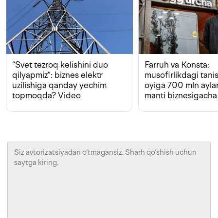
“Svet tezroq kelishini duo
Farruh va Konsta:
qilyapmiz”: biznes elektr
musofirlikdagi tan
uzilishiga qanday yechim
oyiga 700 mln ayla
topmoqda? Video
manti biznesigacha