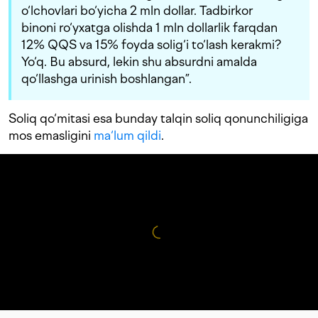
o‘lchovlari bo‘yicha 2 mln dollar. Tadbirkor
binoni ro‘yxatga olishda 1 mln dollarlik farqdan
12% QQS va 15% foyda solig‘i to‘lash kerakmi?
Yo‘q. Bu absurd, lekin shu absurdni amalda
qo‘llashga urinish boshlangan”.
Soliq qo‘mitasi esa bunday talqin soliq qonunchiligiga
mos emasligini
ma‘lum qildi
.