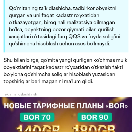
Qo‘mitaning ta‘kidlashicha, tadbirkor obyektni
qurgan va uni faqat kadastr ro‘yxatidan
o‘tkazayotgan, biroq hali realizatsiya qilmagan
bo‘lsa, obyektning bozor qiymati bilan qurilish
xarajatlari o‘rtasidagi farq QQS va foyda solig‘ini
qo‘shimcha hisoblash uchun asos bo‘lmaydi.
Shu bilan birga, qo‘mita yangi qurilgan ko‘chmas mulk
obyektlarini faqat kadastr ro‘yxatidan o‘tkazish fakti
bo‘yicha qo‘shimcha soliqlar hisoblash yuzasidan
topshiriqlar berilmaganini ma‘lum qildi.
reklama joylashtirish