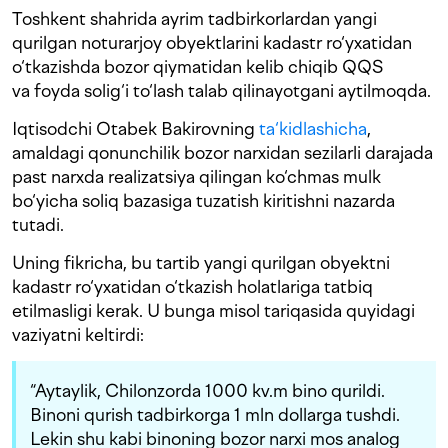
Toshkent shahrida ayrim tadbirkorlardan yangi
qurilgan noturarjoy obyektlarini kadastr ro‘yxatidan
o‘tkazishda bozor qiymatidan kelib chiqib QQS
va foyda solig‘i to‘lash talab qilinayotgani aytilmoqda.
Iqtisodchi Otabek Bakirovning
ta‘kidlashicha
,
amaldagi qonunchilik bozor narxidan sezilarli darajada
past narxda realizatsiya qilingan ko‘chmas mulk
bo‘yicha soliq bazasiga tuzatish kiritishni nazarda
tutadi.
Uning fikricha, bu tartib yangi qurilgan obyektni
kadastr ro‘yxatidan o‘tkazish holatlariga tatbiq
etilmasligi kerak. U bunga misol tariqasida quyidagi
vaziyatni keltirdi:
“Aytaylik, Chilonzorda 1000 kv.m bino qurildi.
Binoni qurish tadbirkorga 1 mln dollarga tushdi.
Lekin shu kabi binoning bozor narxi mos analog