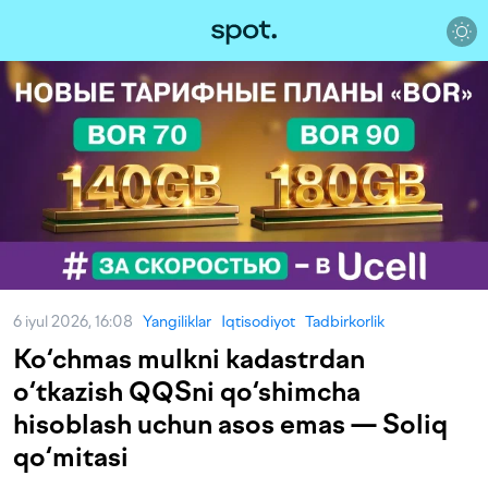
6 iyul 2026, 16:08
Yangiliklar
Iqtisodiyot
Tadbirkorlik
Ko‘chmas mulkni kadastrdan
o‘tkazish QQSni qo‘shimcha
hisoblash uchun asos emas — Soliq
qo‘mitasi