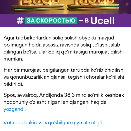
Agar tadbirkorlardan soliq solish obyekti mavjud
bo‘lmagan holda asossiz ravishda soliq to‘lash talab
qilingan bo‘lsa, ular Soliq qo‘mitasiga murojaat qilishi
mumkin.
Har bir murojaat belgilangan tartibda ko‘rib chiqilishi
va qonunbuzarlik aniqlansa, tegishli choralar ko‘rilishi
bildirildi.
Spot, avvalroq, Andijonda 38,3 mlrd so‘mlik keshbek
noqonuniy o‘zlashtirilgani aniqlangani haqida
yozgandi
.
#
otabek bakirov
#
qo'shilgan qiymat solig'i