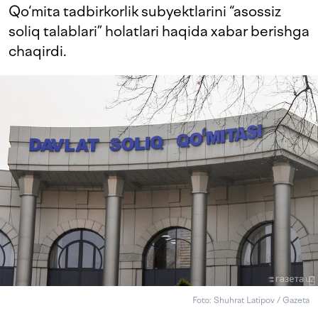
Qo‘mita tadbirkorlik subyektlarini “asossiz
soliq talablari” holatlari haqida xabar berishga
chaqirdi.
Foto: Shuhrat Latipov / Gazeta