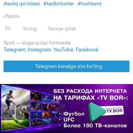
#
soliq qo‘mitasi
#
tadbirkorlar
#
toshkent
«Spot»
711
Yozing
Tavsiya qilish
Spot — sizga qulay formatda:
Telegram
,
Instagram
,
YouTube
,
Facebook
Telegram kanalga a'zo bo‘ling