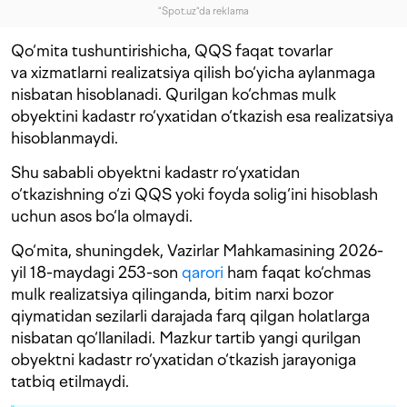
"Spot.uz"da reklama
Qo‘mita tushuntirishicha, QQS faqat tovarlar
va xizmatlarni realizatsiya qilish bo‘yicha aylanmaga
nisbatan hisoblanadi. Qurilgan ko‘chmas mulk
obyektini kadastr ro‘yxatidan o‘tkazish esa realizatsiya
hisoblanmaydi.
Shu sababli obyektni kadastr ro‘yxatidan
o‘tkazishning o‘zi QQS yoki foyda solig‘ini hisoblash
uchun asos bo‘la olmaydi.
Qo‘mita, shuningdek, Vazirlar Mahkamasining 2026-
yil 18-maydagi 253-son
qarori
ham faqat ko‘chmas
mulk realizatsiya qilinganda, bitim narxi bozor
qiymatidan sezilarli darajada farq qilgan holatlarga
nisbatan qo‘llaniladi. Mazkur tartib yangi qurilgan
obyektni kadastr ro‘yxatidan o‘tkazish jarayoniga
tatbiq etilmaydi.