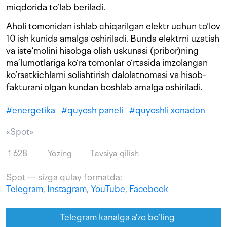
miqdorida to‘lab beriladi.
Aholi tomonidan ishlab chiqarilgan elektr uchun to‘lov
10 ish kunida amalga oshiriladi. Bunda elektrni uzatish
va iste’molini hisobga olish uskunasi (pribor)ning
ma’lumotlariga ko‘ra tomonlar o‘rtasida imzolangan
ko‘rsatkichlarni solishtirish dalolatnomasi va hisob-
fakturani olgan kundan boshlab amalga oshiriladi.
#
energetika
#
quyosh paneli
#
quyoshli xonadon
«Spot»
1 628
Yozing
Tavsiya qilish
Spot — sizga qulay formatda:
Telegram
,
Instagram
,
YouTube
,
Facebook
Telegram kanalga a'zo bo‘ling