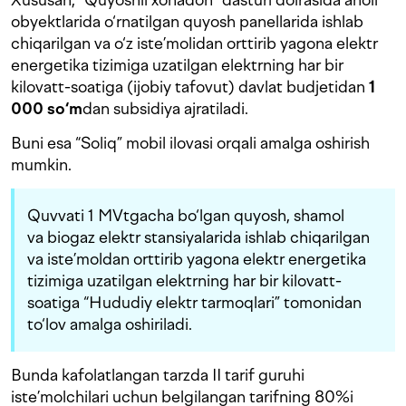
obyektlarida o‘rnatilgan quyosh panellarida ishlab
chiqarilgan va o‘z iste’molidan orttirib yagona elektr
energetika tizimiga uzatilgan elektrning har bir
kilovatt-soatiga (ijobiy tafovut) davlat budjetidan
1
000 so‘m
dan subsidiya ajratiladi.
Buni esa “Soliq” mobil ilovasi orqali amalga oshirish
mumkin.
Quvvati 1 MVtgacha bo‘lgan quyosh, shamol
va biogaz elektr stansiyalarida ishlab chiqarilgan
va iste’moldan orttirib yagona elektr energetika
tizimiga uzatilgan elektrning har bir kilovatt-
soatiga “Hududiy elektr tarmoqlari” tomonidan
to‘lov amalga oshiriladi.
Bunda kafolatlangan tarzda II tarif guruhi
iste’molchilari uchun belgilangan tarifning 80%i