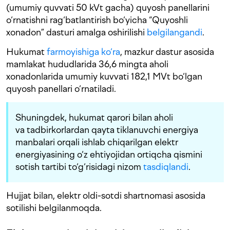
(umumiy quvvati 50 kVt gacha) quyosh panellarini
o‘rnatishni rag‘batlantirish bo‘yicha “Quyoshli
xonadon” dasturi amalga oshirilishi
belgilangandi
.
Hukumat
farmoyishiga ko‘ra
, mazkur dastur asosida
mamlakat hududlarida 36,6 mingta aholi
xonadonlarida umumiy kuvvati 182,1 MVt bo‘lgan
quyosh panellari o‘rnatiladi.
Shuningdek, hukumat qarori bilan aholi
va tadbirkorlardan qayta tiklanuvchi energiya
manbalari orqali ishlab chiqarilgan elektr
energiyasining o‘z ehtiyojidan ortiqcha qismini
sotish tartibi to‘g‘risidagi nizom
tasdiqlandi
.
Hujjat bilan, elektr oldi-sotdi shartnomasi asosida
sotilishi belgilanmoqda.