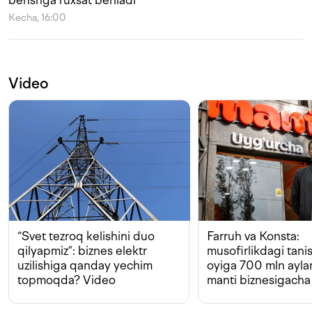
berishga ruxsat beriladi
Kecha, 16:00
Video
“Svet tezroq kelishini duo
Farruh va Konsta:
qilyapmiz”: biznes elektr
musofirlikdagi tan
uzilishiga qanday yechim
oyiga 700 mln ayla
topmoqda? Video
manti biznesigacha