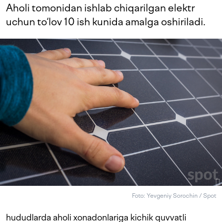
Aholi tomonidan ishlab chiqarilgan elektr
uchun to‘lov 10 ish kunida amalga oshiriladi.
Foto: Yevgeniy Sorochin / Spot
hududlarda aholi xonadonlariga kichik quvvatli