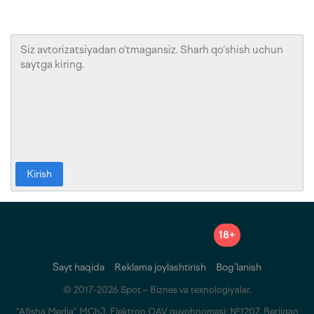
Kirish
18+
Sayt haqida
Reklama joylashtirish
Bog‘lanish
© 2017-2026 Spot – Biznes va texnologiyalar.
“Afisha Media” MChJ. Elektron OAV guvohnomasi: №1207. Berilgan