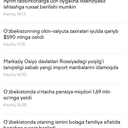
Ayrim tadbirkorlarga uch oygacha litsenziyasiz
ishlashga ruxsat berilishi mumkin
Kecha, 18:13
O‘zbekistonning oltin-valyuta zaxiralari iyulda qariyb
$590 mlnga oshdi
Kecha, 17:18
Markaziy Osiyo davlatlari Rossiyadagi yoqilg‘i
tanqisligi sabab yangi import manbalarini izlamoqda
Kecha, 16:50
O‘zbekistonda o‘rtacha pensiya miqdori 1,69 mln
so‘mga yetdi
Kecha, 16:38
O‘zbekistonda otaning ismini bolaga familiya sifatida