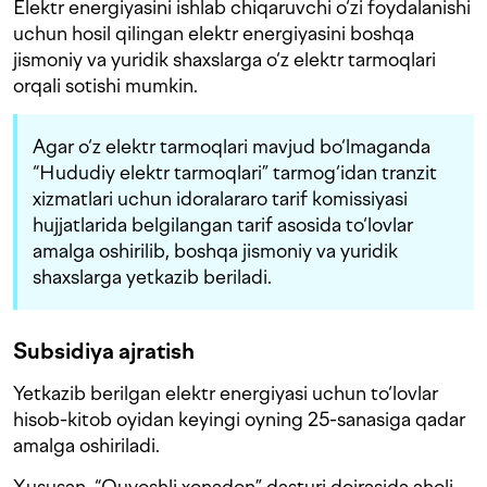
Elektr energiyasini ishlab chiqaruvchi o‘zi foydalanishi
uchun hosil qilingan elektr energiyasini boshqa
jismoniy va yuridik shaxslarga o‘z elektr tarmoqlari
orqali sotishi mumkin.
Agar o‘z elektr tarmoqlari mavjud bo‘lmaganda
“Hududiy elektr tarmoqlari” tarmog‘idan tranzit
xizmatlari uchun idoralararo tarif komissiyasi
hujjatlarida belgilangan tarif asosida to‘lovlar
amalga oshirilib, boshqa jismoniy va yuridik
shaxslarga yetkazib beriladi.
Subsidiya ajratish
Yetkazib berilgan elektr energiyasi uchun to‘lovlar
hisob-kitob oyidan keyingi oyning 25-sanasiga qadar
amalga oshiriladi.
Xususan, “Quyoshli xonadon” dasturi doirasida aholi