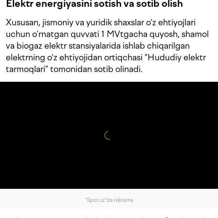
Elektr energiyasini sotish va sotib olish
Xususan, jismoniy va yuridik shaxslar o‘z ehtiyojlari
uchun o‘rnatgan quvvati 1 MVtgacha quyosh, shamol
va biogaz elektr stansiyalarida ishlab chiqarilgan
elektrning o‘z ehtiyojidan ortiqchasi “Hududiy elektr
tarmoqlari” tomonidan sotib olinadi.
"Spot.uz"da reklama