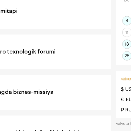
Du
mitapi
4
11
18
ro texnologik forumi
25
Valyut
$ U
ngda biznes-missiya
€ E
₽ R
valyuta 