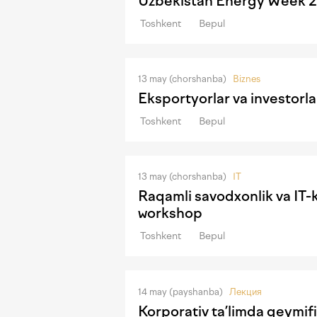
Uzbekistan Energy Week 2
Toshkent
Bepul
13 may (chorshanba)
Biznes
Eksportyorlar va investorl
Toshkent
Bepul
13 may (chorshanba)
IT
Raqamli savodxonlik va IT-k
workshop
Toshkent
Bepul
14 may (payshanba)
Лекция
Korporativ ta’limda geymif