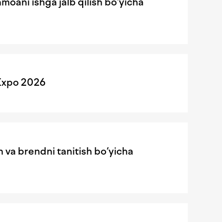
amoani ishga jalb qilish bo‘yicha
 Expo 2026
 va brendni tanitish bo‘yicha