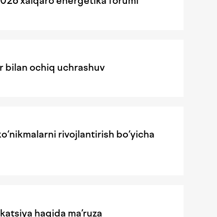
026 xalqaro energetika forumi
ar bilan ochiq uchrashuv
o‘nikmalarni rivojlantirish bo‘yicha
ikatsiya haqida ma’ruza