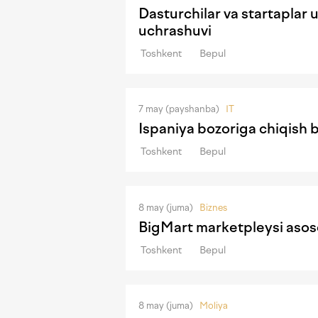
Dasturchilar va startaplar
uchrashuvi
Toshkent
Bepul
7 may (payshanba)
IT
Ispaniya bozoriga chiqish 
Toshkent
Bepul
8 may (juma)
Biznes
BigMart marketpleysi asosc
Toshkent
Bepul
8 may (juma)
Moliya