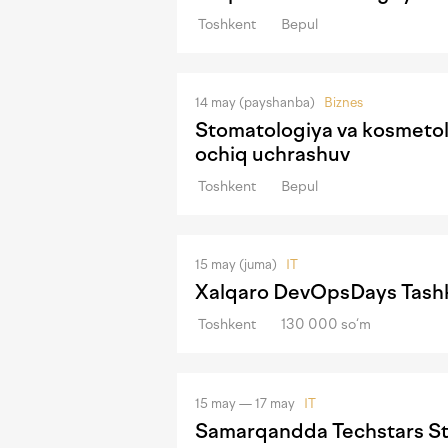
Toshkent
Bepul
14 may (payshanba)
Biznes
Stomatologiya va kosmetolo
ochiq uchrashuv
Toshkent
Bepul
15 may (juma)
IT
Xalqaro DevOpsDays Tashk
Toshkent
130 000 so‘m
15 may — 17 may
IT
Samarqandda Techstars Sta