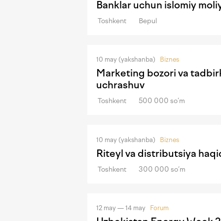
Banklar uchun islomiy moli
Toshkent
Bepul
10 may (yakshanba)
Biznes
Marketing bozori va tadbirk
uchrashuv
Toshkent
500 000 so‘m
10 may (yakshanba)
Biznes
Riteyl va distributsiya ha
Toshkent
300 000 so‘m
12 may — 14 may
Forum