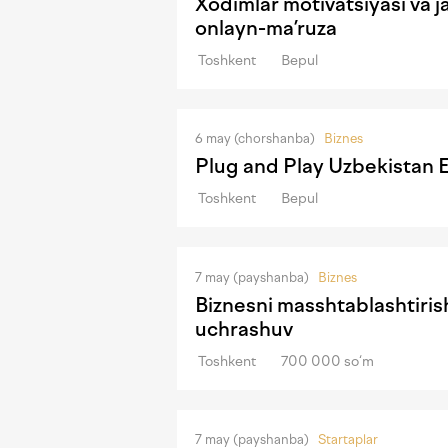
Xodimlar motivatsiyasi va j
onlayn-ma’ruza
Toshkent
Bepul
6 may (chorshanba)
Biznes
Plug and Play Uzbekistan
Toshkent
Bepul
7 may (payshanba)
Biznes
Biznesni masshtablashtirish
uchrashuv
Toshkent
700 000 so‘m
7 may (payshanba)
Startaplar