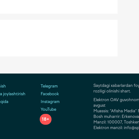
Saytdagi xabarlardan fo
nish
Telegram
roziligi olinishi shart.
 joylashtirish
Facebook
Elektron OAV guvohnomas
aqida
Instagram
avgust
YouTube
Muassis: “Afisha Media
Bosh muharrir: Erkenova
18+
Manzil: 100007, Toshken
Elektron manzil: info@sp