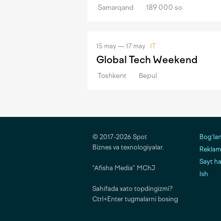
Samarqand
189 000 so
15 may — 17 may
IT
Global Tech Weekend
Toshkent
Bepul
© 2017-2026 Spot
Bog‘la
Biznes va texnologiyalar.
Reklama
Sayt h
“Afisha Media” MChJ
Ish
Sahifada xato topdingizmi?
Ctrl+Enter tugmalarni bosing