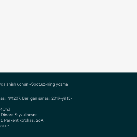
ydalanish uchun «Spot.uz»ning yozma
i: №1207. Berilgan sanasi: 2019-yil 13-
” MChJ
 Dinora Fayzulloevna
t, Parkent ko‘chasi, 26A
ot.uz