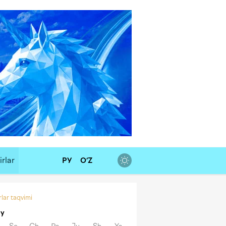
rlar
РУ
O‘Z
lar taqvimi
y