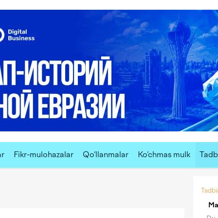
ar
Fikr-mulohazalar
Qo‘llanmalar
Ko‘chmas mulk
Tadbi
Tadbir
Ma