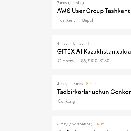
2 may (shanba)
IT
AWS User Group Tashkent 
Toshkent
Bepul
4 may — 5 may
IT
GITEX AI Kazakhstan xalqa
Olmaota
$5, $100, $250
4 may — 7 may
Biznes
Tadbirkorlar uchun Gonko
Gonkong
6 may (chorshanba)
Ta'lim