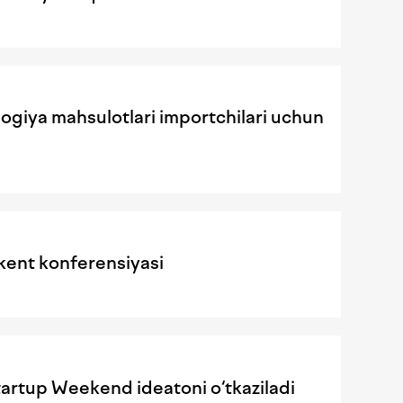
giya mahsulotlari importchilari uchun
ent konferensiyasi
rtup Weekend ideatoni o‘tkaziladi