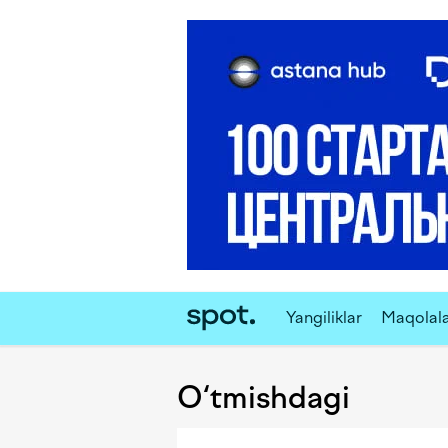
Yangiliklar
Maqolal
O‘tmishdagi