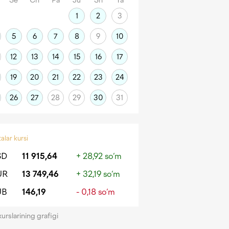
Se
Ch
Pa
Ju
Sh
Ya
1
2
3
5
6
7
8
9
10
12
13
14
15
16
17
19
20
21
22
23
24
26
27
28
29
30
31
alar kursi
SD
11 915,64
+ 28,92 so‘m
UR
13 749,46
+ 32,19 so‘m
UB
146,19
- 0,18 so‘m
kurslarining grafigi